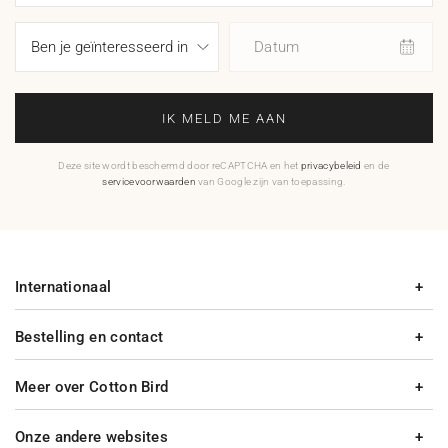
Datum
IK MELD ME AAN
Deze site wordt beschermd door reCAPTCHA en het
privacybeleid
en de
servicevoorwaarden
van Google zijn van toepassing.
Internationaal
Bestelling en contact
Meer over Cotton Bird
Onze andere websites