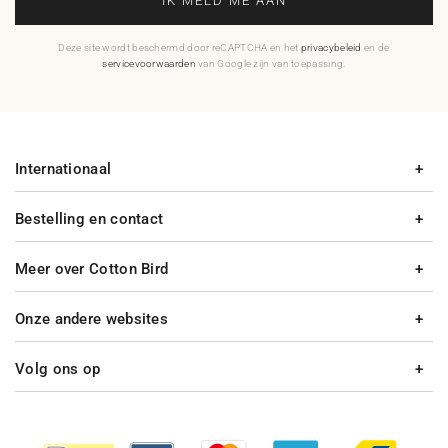
IK MELD ME AAN
Deze site wordt beschermd door reCAPTCHA en het
privacybeleid
en de
servicevoorwaarden
van Google zijn van toepassing.
Internationaal
Bestelling en contact
Meer over Cotton Bird
Onze andere websites
Volg ons op