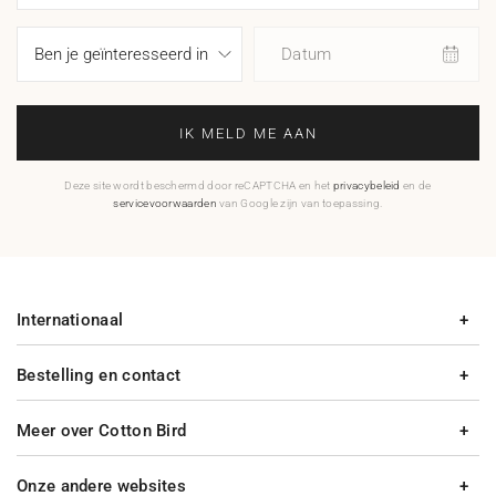
Datum
IK MELD ME AAN
Deze site wordt beschermd door reCAPTCHA en het
privacybeleid
en de
servicevoorwaarden
van Google zijn van toepassing.
Internationaal
Bestelling en contact
Meer over Cotton Bird
Onze andere websites