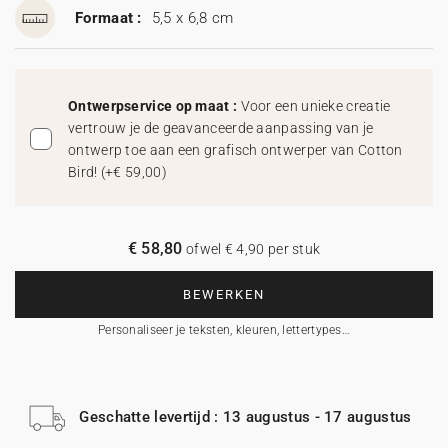
Formaat :
5,5 x 6,8 cm
Ontwerpservice op maat :
Voor een unieke creatie
vertrouw je de geavanceerde aanpassing van je
ontwerp toe aan een grafisch ontwerper van Cotton
Bird!
(
+€ 59,00
)
€ 58,80
ofwel € 4,90 per stuk
BEWERKEN
Personaliseer je teksten, kleuren, lettertypes…
Geschatte levertijd : 13 augustus - 17 augustus