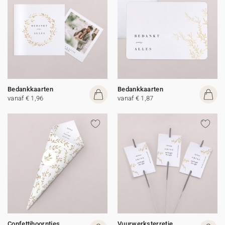
Bedankkaarten
Bedankkaarten
vanaf € 1,96
vanaf € 1,87
Confettihoorntjes
Vuurwerksterretje