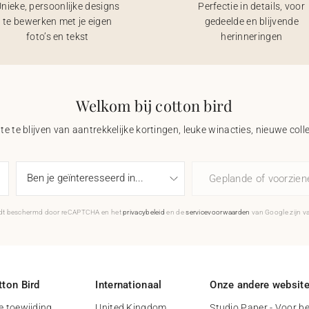
nieke, persoonlijke designs
Perfectie in details, voor
te bewerken met je eigen
gedeelde en blijvende
foto’s en tekst
herinneringen
Welkom bij cotton bird
e te blijven van aantrekkelijke kortingen, leuke winacties, nieuwe coll
Geplande of voorzie
rdt beschermd door reCAPTCHA en het
privacybeleid
en de
servicevoorwaarden
van Google zijn v
ton Bird
Internationaal
Onze andere websit
 toewijding
United Kingdom
Studio Paper - Voor be