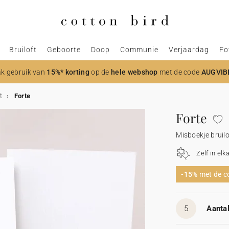
Bruiloft
Geboorte
Doop
Communie
Verjaardag
Fo
k gebruik van
15%* korting
op de
hele webshop
met de code
AUGVIB
t
Forte
Forte
Misboekje bruilo
Zelf in elk
-15%
met de 
5
Aantal