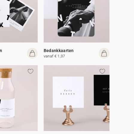
n
Bedankkaarten
vanaf € 1,37