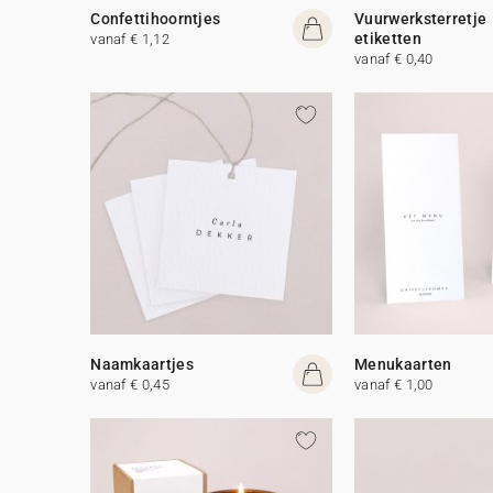
Confettihoorntjes
Vuurwerksterretje
etiketten
vanaf € 1,12
vanaf € 0,40
Naamkaartjes
Menukaarten
vanaf € 0,45
vanaf € 1,00