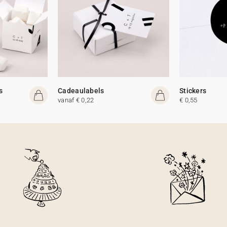
s
Cadeaulabels
Stickers
vanaf € 0,22
€ 0,55