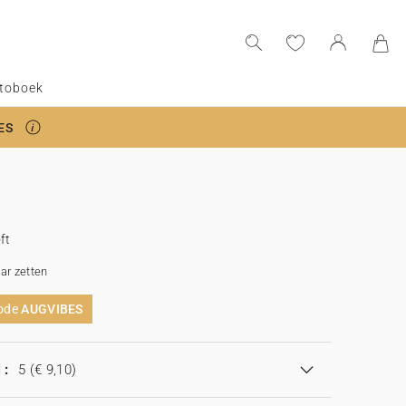
toboek
ES
ft
aar zetten
code
AUGVIBES
 :
5
(€ 9,10)