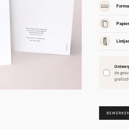
Forma
Papier
Lintjes
Ontwerp
de geav
grafisc
BEWERKE