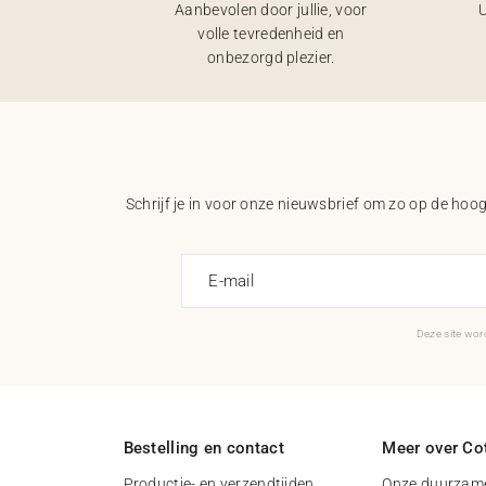
Aanbevolen door jullie, voor
U
volle tevredenheid en
onbezorgd plezier.
Schrijf je in voor onze nieuwsbrief om zo op de hoogt
E-mail
Deze site wo
Bestelling en contact
Meer over Cot
Productie- en verzendtijden
Onze duurzame