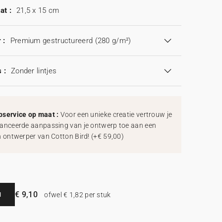
at :
21,5 x 15 cm
 :
Premium gestructureerd (280 g/m²)
 :
Zonder lintjes
service op maat :
Voor een unieke creatie vertrouw je
anceerde aanpassing van je ontwerp toe aan een
h ontwerper van Cotton Bird!
(
+€ 59,00
)
€ 9,10
N
ofwel € 1,82 per stuk