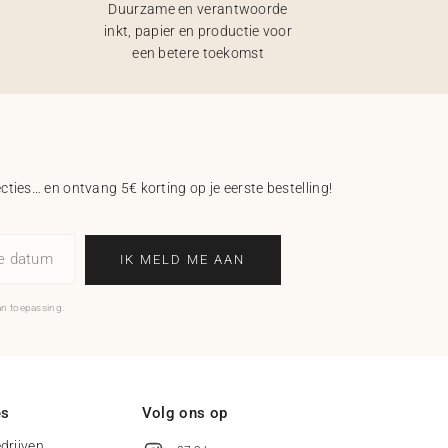
Duurzame en verantwoorde
inkt, papier en productie voor
een betere toekomst
ecties… en ontvang 5€ korting op je eerste bestelling!
ne datum
IK MELD ME AAN
an toepassing.
es
Volg ons op
drijven