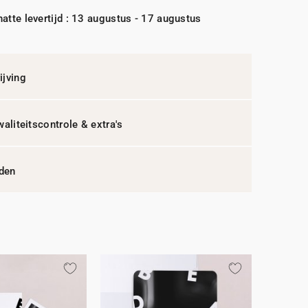
atte levertijd : 13 augustus - 17 augustus
jving
waliteitscontrole & extra's
jden