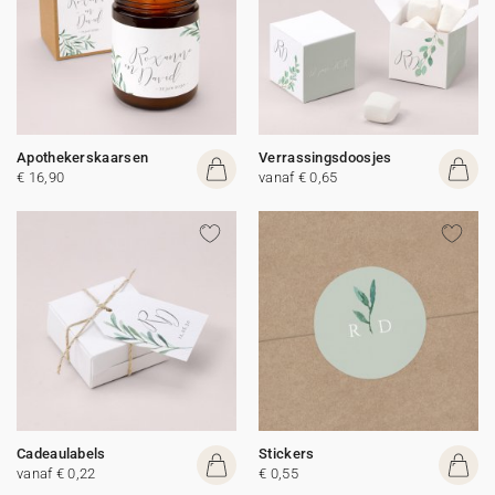
Apothekerskaarsen
Verrassingsdoosjes
€ 16,90
vanaf € 0,65
Cadeaulabels
Stickers
vanaf € 0,22
€ 0,55