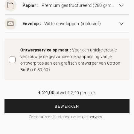
Papier :
Premium gestructureerd (280 g/m²)
Envelop :
Witte enveloppen
(inclusief)
Ontwerpservice op maat :
Voor een unieke creatie
vertrouw je de geavanceerde aanpassing van je
ontwerp toe aan een grafisch ontwerper van Cotton
Bird!
(
+€ 59,00
)
€ 24,00
ofwel € 2,40 per stuk
BEWERKEN
Personaliseer je teksten, kleuren, lettertypes…