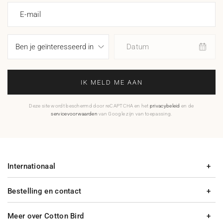
E-mail
Datum
IK MELD ME AAN
Deze site wordt beschermd door reCAPTCHA en het
privacybeleid
en de
servicevoorwaarden
van Google zijn van toepassing.
Internationaal
Bestelling en contact
Meer over Cotton Bird