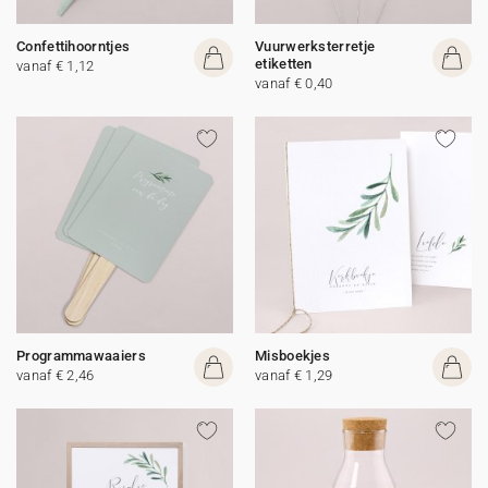
Confettihoorntjes
Vuurwerksterretje
etiketten
vanaf € 1,12
vanaf € 0,40
Programmawaaiers
Misboekjes
vanaf € 2,46
vanaf € 1,29