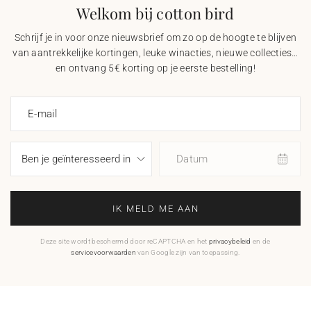
Welkom bij cotton bird
Schrijf je in voor onze nieuwsbrief om zo op de hoogte te blijven
van aantrekkelijke kortingen, leuke winacties, nieuwe collecties…
en ontvang 5€ korting op je eerste bestelling!
E-mail
Datum
IK MELD ME AAN
Deze site wordt beschermd door reCAPTCHA en het
privacybeleid
en de
servicevoorwaarden
van Google zijn van toepassing.