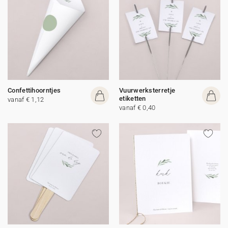
Confettihoorntjes
Vuurwerksterretje
etiketten
vanaf € 1,12
vanaf € 0,40