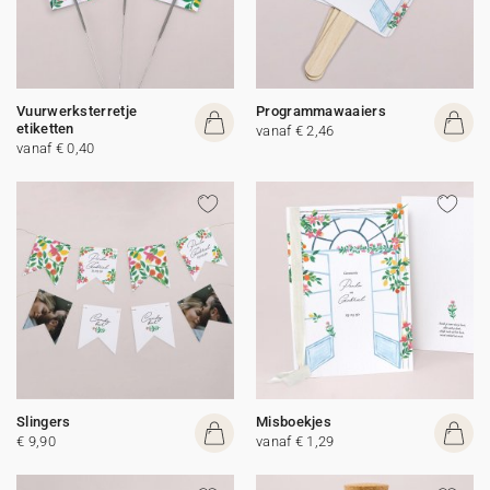
Vuurwerksterretje
Programmawaaiers
etiketten
vanaf € 2,46
vanaf € 0,40
Slingers
Misboekjes
€ 9,90
vanaf € 1,29