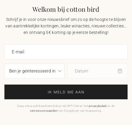
Welkom bij cotton bird
Schrijf je in voor onze nieuwsbrief om zo op de hoogte te blijven
van aantrekkelijke kortingen, leuke winacties, nieuwe collecties…
en ontvang 5€ korting op je eerste bestelling!
E-mail
Datum
IK MELD ME AAN
Deze site wordt beschermd door reCAPTCHA en het
privacybeleid
en de
servicevoorwaarden
van Google zijn van toepassing.