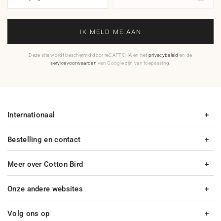
IK MELD ME AAN
Deze site wordt beschermd door reCAPTCHA en het
privacybeleid
en de
servicevoorwaarden
van Google zijn van toepassing.
Internationaal
Bestelling en contact
Meer over Cotton Bird
Onze andere websites
Volg ons op