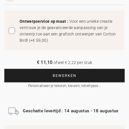
Ontwerpservice op maat :
Voor een unieke creatie
vertrouw je de geavanceerde aanpassing van je
ontwerp toe aan een grafisch ontwerper van Cotton
Bird!
(
+€ 59,00
)
€ 11,10
ofwel € 2,22 per stuk
BEWERKEN
Personaliseer je teksten, kleuren, lettertypes…
Geschatte levertijd : 14 augustus - 18 augustus