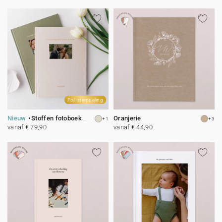
Foil-stempeling
Nieuw
Stoffen fotoboek “le Grand Luxe”
Oranjerie
+1
+3
vanaf € 79,90
vanaf € 44,90