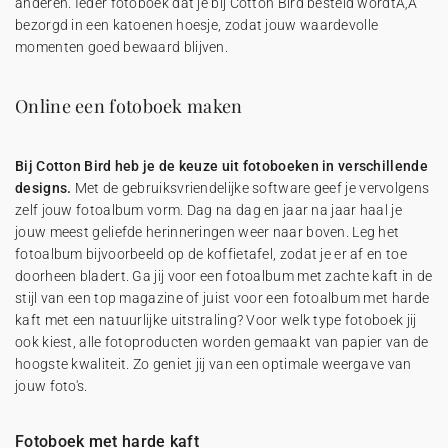
anderen. Ieder fotoboek dat je bij Cotton Bird besteld wordtÃ‚Â
bezorgd in een katoenen hoesje, zodat jouw waardevolle
momenten goed bewaard blijven.
Online een fotoboek maken
Bij Cotton Bird heb je de keuze uit fotoboeken in verschillende
designs.
Met de gebruiksvriendelijke software geef je vervolgens
zelf jouw fotoalbum vorm. Dag na dag en jaar na jaar haal je
jouw meest geliefde herinneringen weer naar boven. Leg het
fotoalbum bijvoorbeeld op de koffietafel, zodat je er af en toe
doorheen bladert. Ga jij voor een fotoalbum met zachte kaft in de
stijl van een top magazine of juist voor een fotoalbum met harde
kaft met een natuurlijke uitstraling? Voor welk type fotoboek jij
ook kiest, alle fotoproducten worden gemaakt van papier van de
hoogste kwaliteit. Zo geniet jij van een optimale weergave van
jouw foto's.
Fotoboek met harde kaft