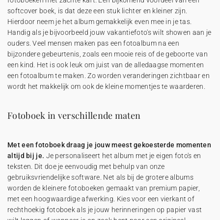
fotoboeken met zachte kaft. Een bijkomend voordeel van een
softcover boek, is dat deze een stuk lichter en kleiner zijn.
Hierdoor neem je het album gemakkelijk even mee in je tas.
Handig als je bijvoorbeeld jouw vakantiefoto's wilt showen aan je
ouders. Veel mensen maken pas een fotoalbum na een
bijzondere gebeurtenis, zoals een mooie reis of de geboorte van
een kind. Het is ook leuk om juist van de alledaagse momenten
een fotoalbum te maken. Zo worden veranderingen zichtbaar en
wordt het makkelijk om ook de kleine momentjes te waarderen.
Fotoboek in verschillende maten
Met een fotoboek draag je jouw meest gekoesterde momenten
altijd bij je.
Je personaliseert het album met je eigen foto's en
teksten. Dit doe je eenvoudig met behulp van onze
gebruiksvriendelijke software. Net als bij de grotere albums
worden de kleinere fotoboeken gemaakt van premium papier,
met een hoogwaardige afwerking. Kies voor een vierkant of
rechthoekig fotoboek als je jouw herinneringen op papier vast