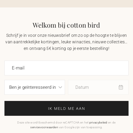
Welkom bij cotton bird
Schrijf je in voor onze nieuwsbrief om zo op de hoogte te blijven
van aantrekkelijke kortingen, leuke winacties, nieuwe collecties…
en ontvang 5€ korting op je eerste bestelling!
E-mail
Datum
IK MELD ME AAN
Deze site wordt beschermd door reCAPTCHA en het
privacybeleid
en de
servicevoorwaarden
van Google zijn van toepassing.