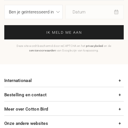
Datum
IK MELD ME AAN
Deze site wordt beschermd door reCAPTCHA en het
privacybeleid
en de
servicevoorwaarden
van Google zijn van toepassing.
Internationaal
Bestelling en contact
Meer over Cotton Bird
Onze andere websites