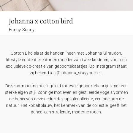
Slingers
Vuurwerk etiketten
Trouwbedankjes
Babyboek
Johanna x Cotton Bird
Moederdag
Uitnodiging huwelijksjubileum
Communiekaarten
Confetti hoorntje
Accessoires
Stickers
Mini flesjes
Doop bedankjes
Stickers
Stickers
Kalenders
Johanna x cotton bird
Sticker voor wegwerpcamera
Trouwalbum
Bedankkaarten
Vaderdag
Enveloppen en binnenkant envelop
Bedankkaarten na overlijden
Slinger
Mini flesjes
Katoenen zakje
Mini flesjes
Communie bedankjes
Mini flesjes
Funny Sunny
Samenwerkingen
Samenwerkingen
Rouw
Proefdruk
Vuurwerk sterretjes etiket
Katoenen zakje
Katoenen zakje
Katoenen zakje
Cadeaubon
Cotton Bird slaat de handen ineen met Johanna Giraudon,
Accessoires
Sticker voor wegwerpcamera
lifestyle content creator en moeder van twee kinderen, voor een
exclusieve co-creatie van geboortekaartjes. Op Instagram staat
zij bekend als @johanna_stayyourself.
Digitale kaart
Deze ontmoeting heeft geleid tot twee geboortekaartjes met een
sterke eigen stijl. Zonnige motieven en gestileerde vogels vormen
de basis van deze gedurfde capsulecollectie, een ode aan de
natuur. Het kobaltblauw, hét kenmerk van de collectie, geeft het
geheel een stralende, moderne touch.