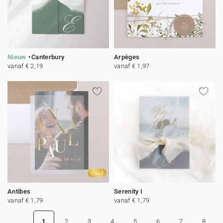
Nieuw
Canterbury
Arpèges
vanaf € 2,19
vanaf € 1,97
Goud
Antibes
Serenity I
vanaf € 1,79
vanaf € 1,79
1
2
3
4
5
6
7
8