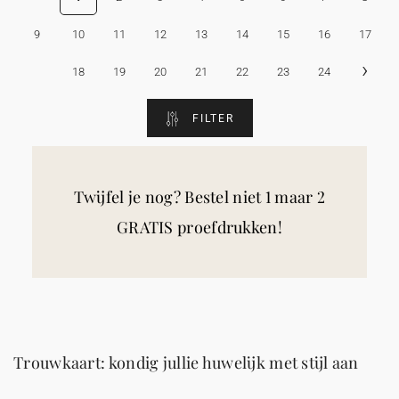
9
10
11
12
13
14
15
16
17
›
18
19
20
21
22
23
24
FILTER
Twijfel je nog? Bestel niet 1 maar 2
GRATIS proefdrukken!
Trouwkaart: kondig jullie huwelijk met stijl aan