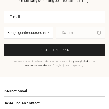
en ontvang 5€ korting op je eerste bestelling!
E-mail
Datum
IK MELD ME AAN
Deze site wordt beschermd door reCAPTCHA en het
privacybeleid
en de
servicevoorwaarden
van Google zijn van toepassing.
Internationaal
Bestelling en contact