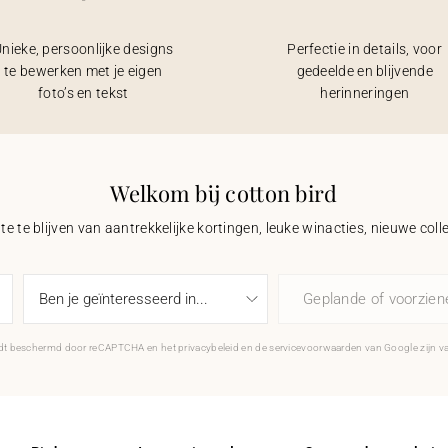
nieke, persoonlijke designs
Perfectie in details, voor
te bewerken met je eigen
gedeelde en blijvende
foto’s en tekst
herinneringen
Welkom bij cotton bird
e te blijven van aantrekkelijke kortingen, leuke winacties, nieuwe coll
Geplande of voorzie
rdt beschermd door reCAPTCHA en het
privacybeleid
en de
servicevoorwaarden
van Google zijn v