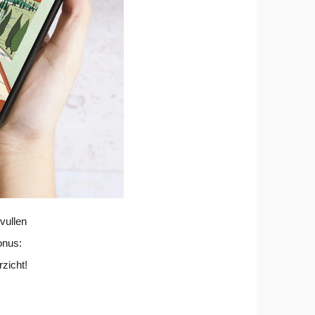
vullen
onus:
rzicht!