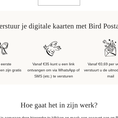
erstuur je digitale kaarten met Bird Posta
 eerste
Vanaf €35 kunt u een link
Vanaf €0,69 per v
n zijn gratis
ontvangen om via WhatsApp of
verstuurt u de uitnod
SMS (etc.) te versturen
mail
Hoe gaat het in zijn werk?
 je aanvraag door hieronder te klikken en maak een account aan op Bi