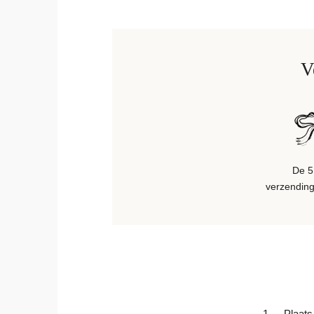
V
De 5
verzendinge
1.
Plaats