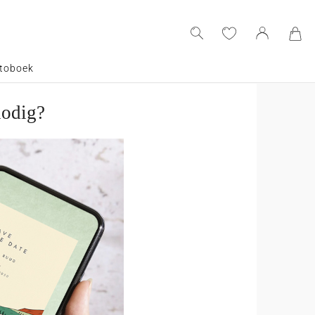
toboek
nodig?