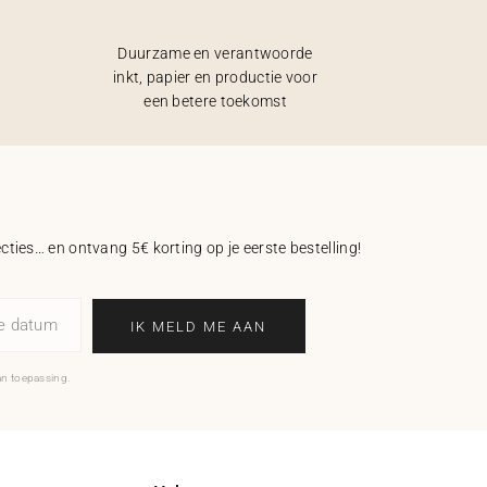
Duurzame en verantwoorde
inkt, papier en productie voor
een betere toekomst
ecties… en ontvang 5€ korting op je eerste bestelling!
ne datum
IK MELD ME AAN
an toepassing.