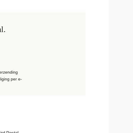
l.
erzending
iging per e-
rd Postal.