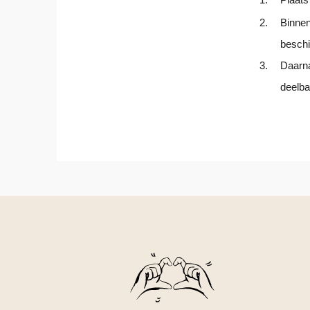
2.
Binnen
beschi
3.
Daarna
deelba