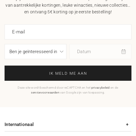
van aantrekkelijke kortingen, leuke winacties, nieuwe collecties…
en ontvang 5€ korting op je eerste bestelling!
E-mail
Datum
IK MELD ME AAN
Deze site wordt beschermd door reCAPTCHA en het
privacybeleid
en de
servicevoorwaarden
van Google zijn van toepassing.
Internationaal