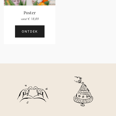
Poster
€ 18,89
vanaf
ONTDEK