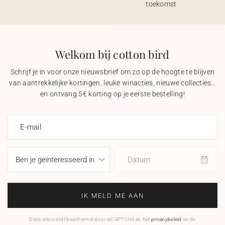
toekomst
Welkom bij cotton bird
Schrijf je in voor onze nieuwsbrief om zo op de hoogte te blijven
van aantrekkelijke kortingen, leuke winacties, nieuwe collecties…
en ontvang 5€ korting op je eerste bestelling!
E-mail
Datum
IK MELD ME AAN
Deze site wordt beschermd door reCAPTCHA en het
privacybeleid
en de