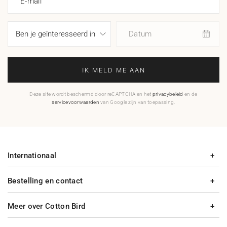
E-mail
Datum
IK MELD ME AAN
Deze site wordt beschermd door reCAPTCHA en het
privacybeleid
en de
servicevoorwaarden
van Google zijn van toepassing.
Internationaal
Bestelling en contact
Meer over Cotton Bird