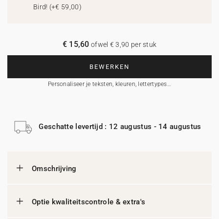
Bird!
(
+€ 59,00
)
€ 15,60
ofwel € 3,90 per stuk
BEWERKEN
Personaliseer je teksten, kleuren, lettertypes…
Geschatte levertijd : 12 augustus - 14 augustus
Omschrijving
Optie kwaliteitscontrole & extra's