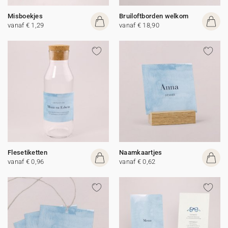
Misboekjes
Bruiloftborden welkom
vanaf € 1,29
vanaf € 18,90
Flesetiketten
Naamkaartjes
vanaf € 0,96
vanaf € 0,62