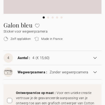
Slingers
Vuurwerk etiketten
Trouwbedankjes
Babyboek
Johanna x Cotton Bird
Moederdag
Uitnodiging huwelijksjubileum
Communiekaarten
Confetti hoorntje
Accessoires
Stickers
Mini flesjes
Doop bedankjes
Stickers
Stickers
Kalenders
Sticker voor wegwerpcamera
Trouwalbum
Bedankkaarten
Vaderdag
Enveloppen en binnenkant envelop
Bedankkaarten na overlijden
Slinger
Mini flesjes
Katoenen zakje
Mini flesjes
Communie bedankjes
Mini flesjes
Galon bleu
Sticker voor wegwerpcamera
Samenwerkingen
Samenwerkingen
Rouw
Proefdruk
Vuurwerk sterretjes etiket
Katoenen zakje
Katoenen zakje
Katoenen zakje
Cadeaubon
Zelf opplakken
Made in France
Accessoires
Sticker voor wegwerpcamera
4
Aantal :
4
(€ 15,60)
Digitale kaart
Wegwerpcamera :
Zonder wegwerpcamera
Ontwerpservice op maat :
Voor een unieke creatie
vertrouw je de geavanceerde aanpassing van je
ontwerp toe aan een grafisch ontwerper van Cotton