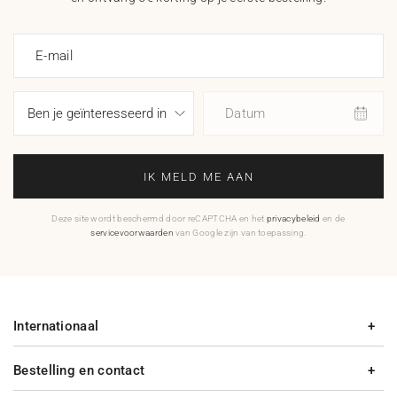
E-mail
Datum
IK MELD ME AAN
Deze site wordt beschermd door reCAPTCHA en het
privacybeleid
en de
servicevoorwaarden
van Google zijn van toepassing.
Internationaal
Bestelling en contact