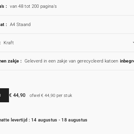
's :
van 48 tot 200 pagina's
at :
A4 Staand
:
Kraft
en zakje :
Geleverd in een zakje van gerecycleerd katoen
inbegr
€ 44,90
N
ofwel € 44,90 per stuk
atte levertijd : 14 augustus - 18 augustus