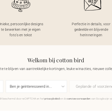
nieke, persoonlijke designs
Perfectie in details, voor
te bewerken met je eigen
gedeelde en blijvende
foto’s en tekst
herinneringen
Welkom bij cotton bird
e te blijven van aantrekkelijke kortingen, leuke winacties, nieuwe coll
Geplande of voorzie
rdt beschermd door reCAPTCHA en het
privacybeleid
en de
servicevoorwaarden
van Google zijn v