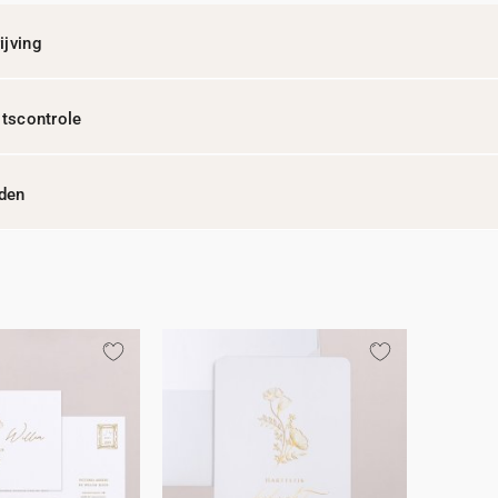
jving
itscontrole
jden