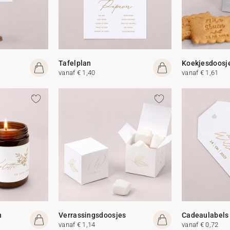
Tafelplan
Koekjesdoosj
vanaf € 1,40
vanaf € 1,61
n
Verrassingsdoosjes
Cadeaulabels
vanaf € 1,14
vanaf € 0,72