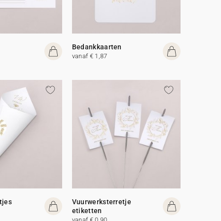
Bedankkaarten
vanaf € 1,87
tjes
Vuurwerksterretje
etiketten
vanaf € 0,90