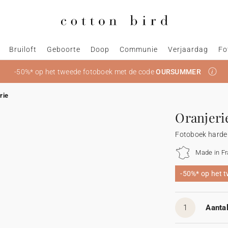
Bruiloft
Geboorte
Doop
Communie
Verjaardag
Fo
-50%* op het tweede fotoboek met de code
OURSUMMER
rie
Oranjeri
Fotoboek harde
Made in F
-50%* op het
1
Aantal