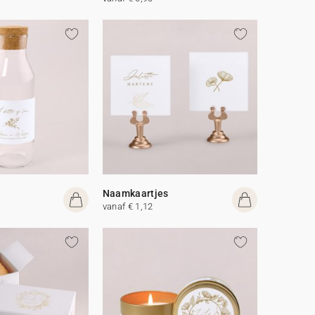
Naamkaartjes
vanaf € 1,12