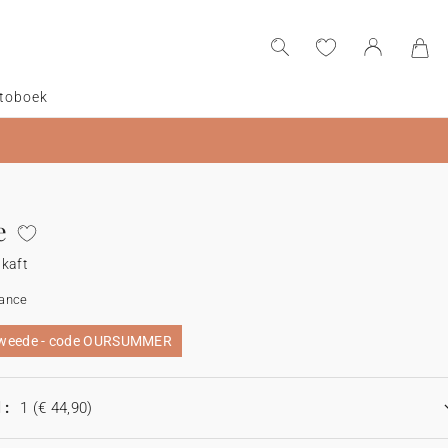
toboek
e
 kaft
rance
 tweede - code OURSUMMER
 :
1
(€ 44,90)