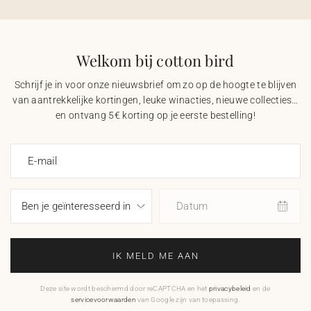
Welkom bij cotton bird
Schrijf je in voor onze nieuwsbrief om zo op de hoogte te blijven
van aantrekkelijke kortingen, leuke winacties, nieuwe collecties…
en ontvang 5€ korting op je eerste bestelling!
E-mail
Datum
IK MELD ME AAN
Deze site wordt beschermd door reCAPTCHA en het
privacybeleid
en de
servicevoorwaarden
van Google zijn van toepassing.