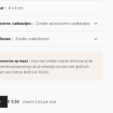
at :
4 x 4 cm
soires cadeautjes :
Zonder accessoires cadeautjes
rbonen :
Zonder suikerbonen
service op maat :
Voor een unieke creatie vertrouw je de
eerde aanpassing van je ontwerp toe aan een grafisch
er van Cotton Bird!
(
+€ 59,00
)
€ 5,50
N
ofwel € 0,55 per stuk