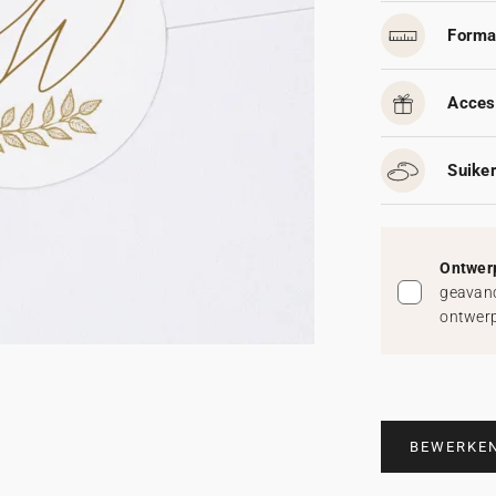
Forma
Acces
Suike
Ontwerp
geavanc
ontwerp
BEWERKE