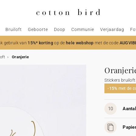
Bruiloft
Geboorte
Doop
Communie
Verjaardag
Fo
k gebruik van
15%* korting
op de
hele webshop
met de code
AUGVIB
oft
Oranjerie
Oranjeri
Stickers bruiloft
-15%
met de 
10
Aantal
Papier