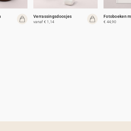
n
Verrassingsdoosjes
Fotoboeken me
vanaf € 1,14
€ 44,90