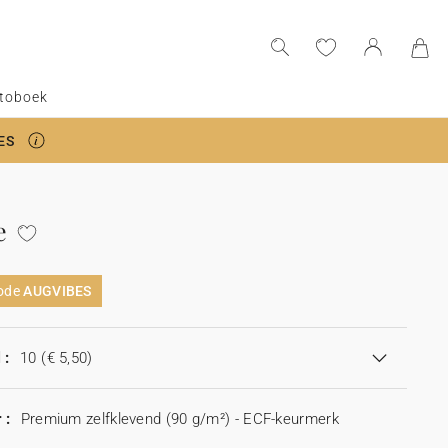
toboek
ES
e
code
AUGVIBES
 :
10
(€ 5,50)
 :
Premium zelfklevend (90 g/m²) - ECF-keurmerk