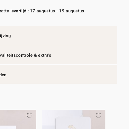
atte levertijd : 17 augustus - 19 augustus
jving
waliteitscontrole & extra's
jden