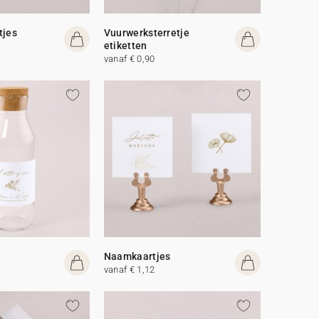
tjes
Vuurwerksterretje
etiketten
vanaf € 0,90
Naamkaartjes
vanaf € 1,12