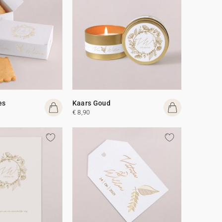
es
Kaars Goud
€ 8,90