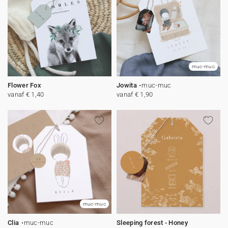
muc-muc
Flower Fox
Jowita
muc-muc
vanaf € 1,40
vanaf € 1,90
muc-muc
Clia
muc-muc
Sleeping forest - Honey