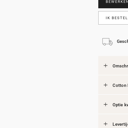
BEWERKE
IK BESTE
Gesch
Omschri
Cotton 
Optie k
Leverti