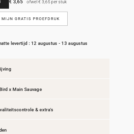
€ 3,65
N
ofwel € 3,65 per stuk
L MIJN GRATIS PROEFDRUK
atte levertijd : 12 augustus - 13 augustus
jving
Bird x Main Sauvage
waliteitscontrole & extra's
jden