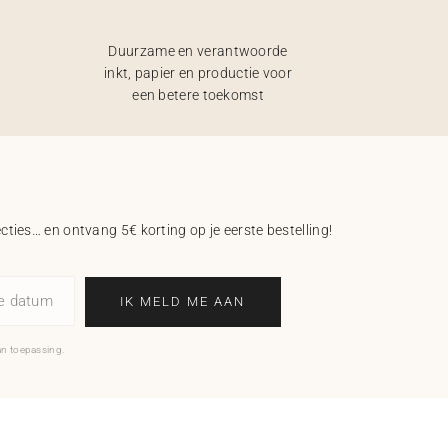
Duurzame en verantwoorde
inkt, papier en productie voor
een betere toekomst
ecties… en ontvang 5€ korting op je eerste bestelling!
ne datum
IK MELD ME AAN
an toepassing.