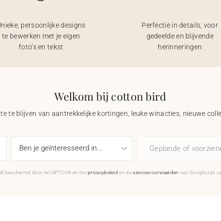
nieke, persoonlijke designs
Perfectie in details, voor
te bewerken met je eigen
gedeelde en blijvende
foto’s en tekst
herinneringen
Welkom bij cotton bird
e te blijven van aantrekkelijke kortingen, leuke winacties, nieuwe coll
Geplande of voorzie
rdt beschermd door reCAPTCHA en het
privacybeleid
en de
servicevoorwaarden
van Google zijn v