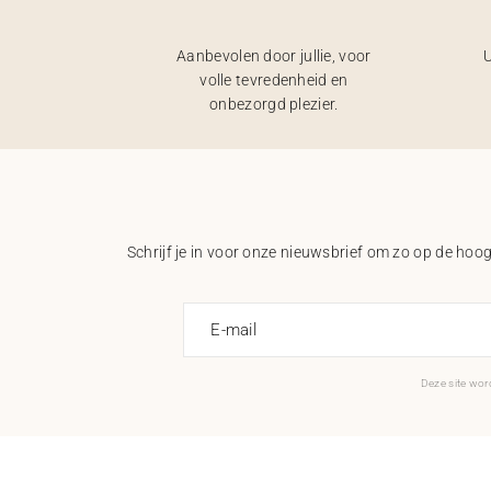
Aanbevolen door jullie, voor
U
volle tevredenheid en
onbezorgd plezier.
Schrijf je in voor onze nieuwsbrief om zo op de hoogt
E-mail
Deze site wo