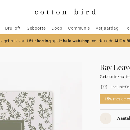
Bruiloft
Geboorte
Doop
Communie
Verjaardag
Fo
k gebruik van
15%* korting
op de
hele webshop
met de code
AUGVIB
Bay Leav
Geboortekaarte
inclusief 
-15%
met de 
1
Aantal