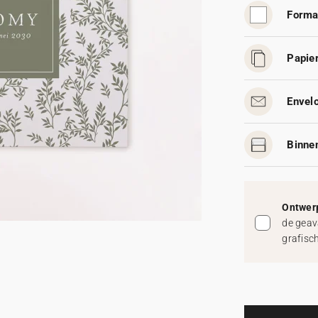
Forma
Papier
Envelo
Binnen
Ontwerp
de geav
grafisc