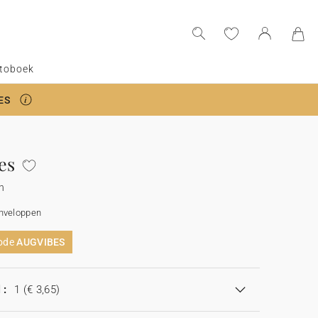
toboek
ES
es
n
enveloppen
code
AUGVIBES
 :
1
(€ 3,65)