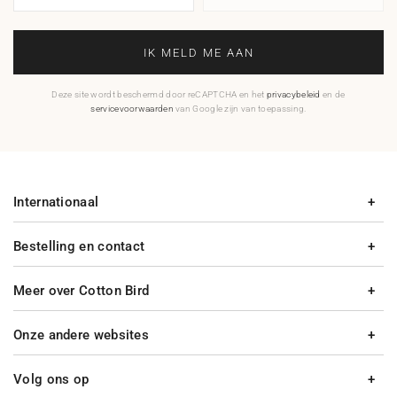
IK MELD ME AAN
Deze site wordt beschermd door reCAPTCHA en het
privacybeleid
en de
servicevoorwaarden
van Google zijn van toepassing.
Internationaal
Bestelling en contact
Meer over Cotton Bird
Onze andere websites
Volg ons op