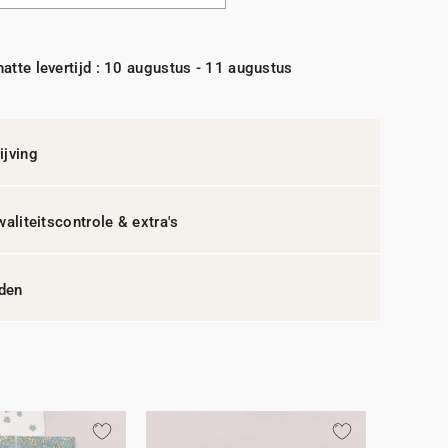
atte levertijd : 10 augustus - 11 augustus
jving
waliteitscontrole & extra's
jden