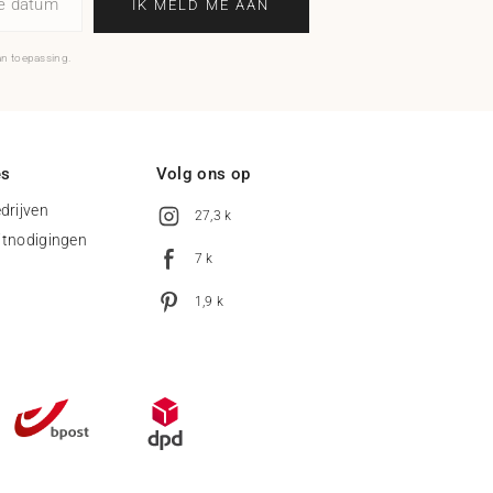
ne datum
IK MELD ME AAN
an toepassing.
es
Volg ons op
drijven
27,3 k
uitnodigingen
7 k
1,9 k