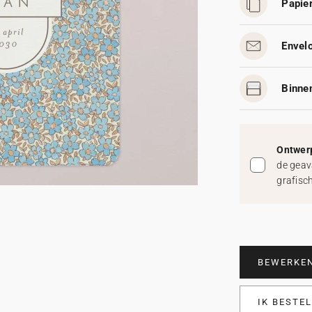
Papier
Envelo
Binnen
Ontwerp
de geav
grafisc
BEWERKE
IK BESTE