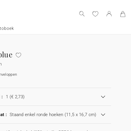
toboek
blue
n
enveloppen
 :
1
(€ 2,73)
at :
Staand enkel ronde hoeken (11,5 x 16,7 cm)