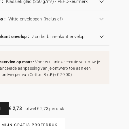
 :
Klassiek glad (350 g/m²) - PEFC-keurmerk
p :
Witte enveloppen
(inclusief)
kant envelop :
Zonder binnenkant envelop
service op maat :
Voor een unieke creatie vertrouw je
anceerde aanpassing van je ontwerp toe aan een
h ontwerper van Cotton Bird!
(
+€ 79,00
)
€ 2,73
N
ofwel € 2,73 per stuk
L MIJN GRATIS PROEFDRUK