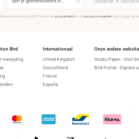
Geplande of voorzie
rdt beschermd door reCAPTCHA en het
privacybeleid
en de
servicevoorwaarden
van Google zijn v
ton Bird
Internationaal
Onze andere websit
 toewijding
United Kingdom
Studio Paper - Voor be
uk
Deutschland
Bird Postal - Digitale 
ing
France
stellen
España