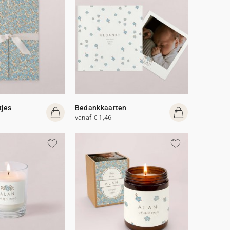
tjes
Bedankkaarten
vanaf € 1,46