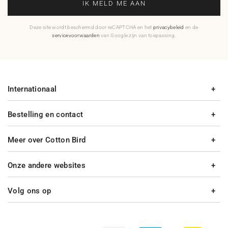
IK MELD ME AAN
Deze site wordt beschermd door reCAPTCHA en het
privacybeleid
en de
servicevoorwaarden
van Google zijn van toepassing.
Internationaal
Bestelling en contact
Meer over Cotton Bird
Onze andere websites
Volg ons op