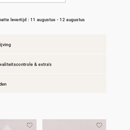
atte levertijd : 11 augustus - 12 augustus
jving
waliteitscontrole & extra's
jden