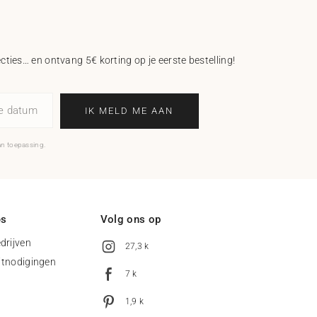
ecties… en ontvang 5€ korting op je eerste bestelling!
ne datum
IK MELD ME AAN
an toepassing.
es
Volg ons op
drijven
27,3 k
uitnodigingen
7 k
1,9 k