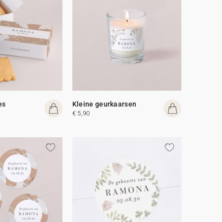
es
Kleine geurkaarsen
€ 5,90