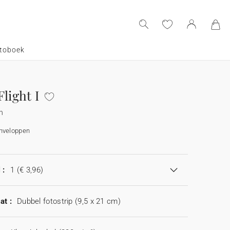
toboek
light I
n
enveloppen
 :
1
(€ 3,96)
at :
Dubbel fotostrip (9,5 x 21 cm)