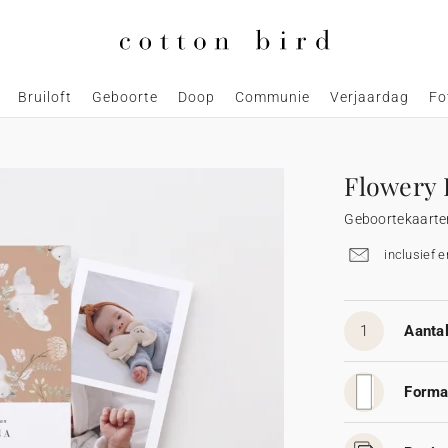
Bruiloft
Geboorte
Doop
Communie
Verjaardag
Fo
Flowery F
Geboortekaarte
inclusief 
1
Aantal
Forma