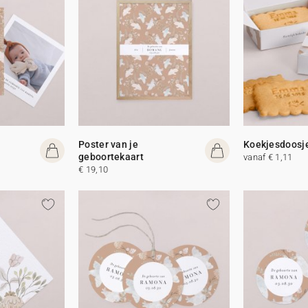
Poster van je
Koekjesdoosj
geboortekaart
vanaf € 1,11
€ 19,10