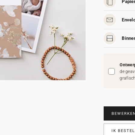
Papier
Envelo
Binnen
Ontwerp
de geav
grafisc
BEWERKE
IK BESTE