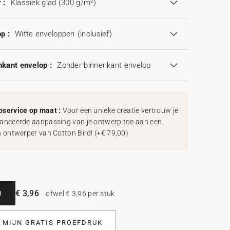
 :
Klassiek glad (300 g/m²)
p :
Witte enveloppen
(inclusief)
kant envelop :
Zonder binnenkant envelop
service op maat :
Voor een unieke creatie vertrouw je
anceerde aanpassing van je ontwerp toe aan een
h ontwerper van Cotton Bird!
(
+€ 79,00
)
€ 3,96
N
ofwel € 3,96 per stuk
L MIJN GRATIS PROEFDRUK