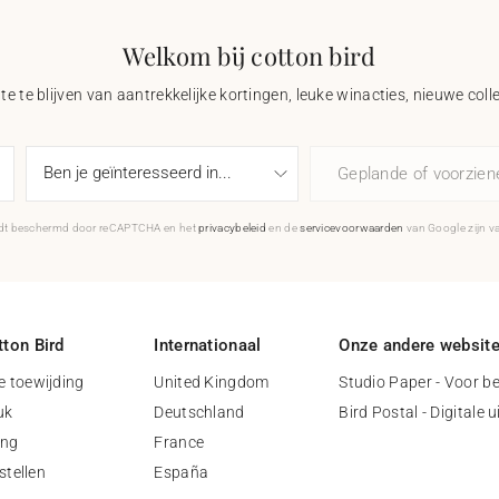
Welkom bij cotton bird
e te blijven van aantrekkelijke kortingen, leuke winacties, nieuwe coll
Geplande of voorzie
rdt beschermd door reCAPTCHA en het
privacybeleid
en de
servicevoorwaarden
van Google zijn v
ton Bird
Internationaal
Onze andere websit
 toewijding
United Kingdom
Studio Paper - Voor be
uk
Deutschland
Bird Postal - Digitale 
ing
France
stellen
España