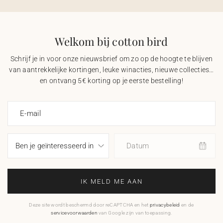
Welkom bij cotton bird
Schrijf je in voor onze nieuwsbrief om zo op de hoogte te blijven
van aantrekkelijke kortingen, leuke winacties, nieuwe collecties…
en ontvang 5€ korting op je eerste bestelling!
E-mail
Datum
IK MELD ME AAN
Deze site wordt beschermd door reCAPTCHA en het
privacybeleid
en de
servicevoorwaarden
van Google zijn van toepassing.