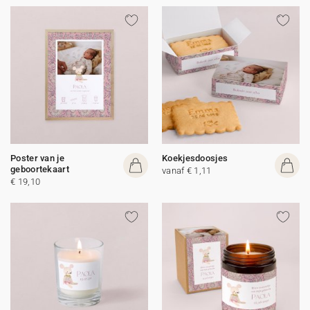
Poster van je
Koekjesdoosjes
geboortekaart
vanaf € 1,11
€ 19,10