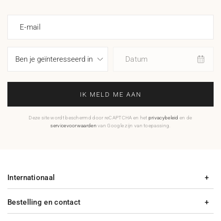
E-mail
Datum
IK MELD ME AAN
Deze site wordt beschermd door reCAPTCHA en het
privacybeleid
en de
servicevoorwaarden
van Google zijn van toepassing.
Internationaal
Bestelling en contact