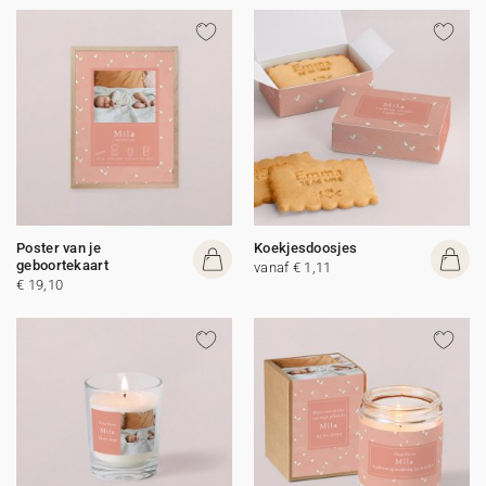
Poster van je
Koekjesdoosjes
geboortekaart
vanaf € 1,11
€ 19,10