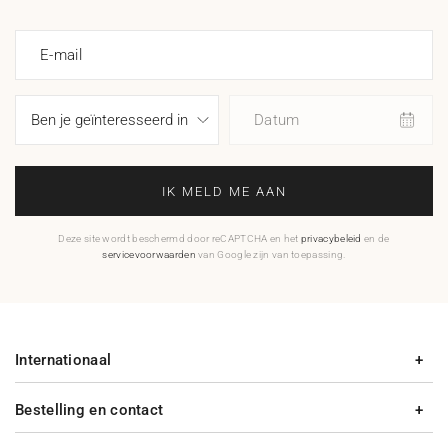
E-mail
Datum
IK MELD ME AAN
Deze site wordt beschermd door reCAPTCHA en het
privacybeleid
en de
servicevoorwaarden
van Google zijn van toepassing.
Internationaal
Bestelling en contact