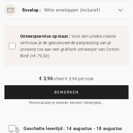
Envelop :
Witte enveloppen
(inclusief)
Ontwerpservice op maat :
Voor een unieke creatie
vertrouw je de geavanceerde aanpassing van je
ontwerp toe aan een grafisch ontwerper van Cotton
Bird!
(
+€ 79,00
)
€ 3,96
ofwel € 3,96 per stuk
BEWERKEN
Personaliseer je teksten, kleuren, lettertypes…
Geschatte levertijd : 14 augustus - 18 augustus