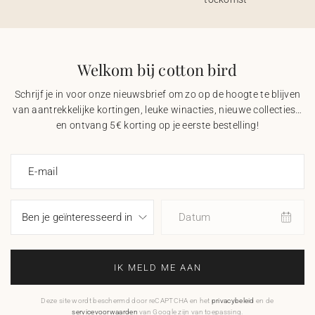
Welkom bij cotton bird
Schrijf je in voor onze nieuwsbrief om zo op de hoogte te blijven
van aantrekkelijke kortingen, leuke winacties, nieuwe collecties…
en ontvang 5€ korting op je eerste bestelling!
E-mail
Datum
IK MELD ME AAN
Deze site wordt beschermd door reCAPTCHA en het
privacybeleid
en de
servicevoorwaarden
van Google zijn van toepassing.