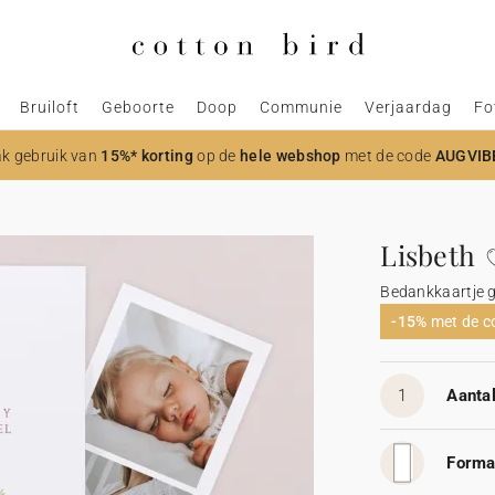
Bruiloft
Geboorte
Doop
Communie
Verjaardag
Fo
k gebruik van
15%* korting
op de
hele webshop
met de code
AUGVIB
Lisbeth
Bedankkaartje 
-15%
met de 
1
Aantal
Forma