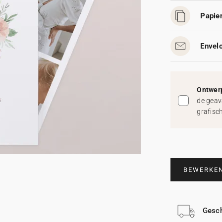
Papier
Envelo
Ontwerp
de geav
grafisc
BEWERKE
Gesch