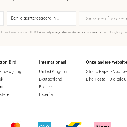
Geplande of voorzie
rdt beschermd door reCAPTCHA en het
privacybeleid
en de
servicevoorwaarden
van Google zijn v
ton Bird
Internationaal
Onze andere websit
 toewijding
United Kingdom
Studio Paper - Voor be
uk
Deutschland
Bird Postal - Digitale 
ing
France
stellen
España