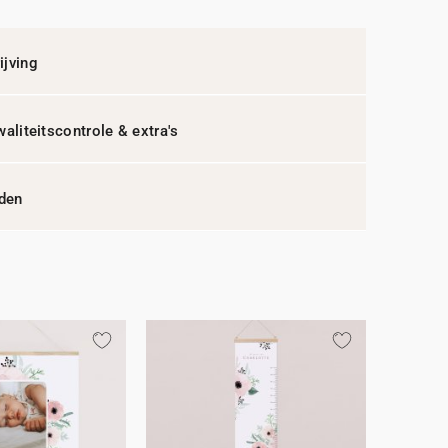
jving
waliteitscontrole & extra's
jden