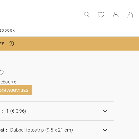
toboek
ES
geboorte
code
AUGVIBES
 :
1
(€ 3,96)
at :
Dubbel fotostrip (9,5 x 21 cm)