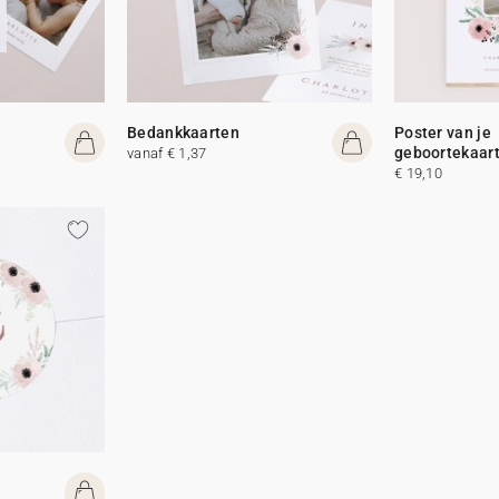
Bedankkaarten
Poster van je
geboortekaar
vanaf € 1,37
€ 19,10