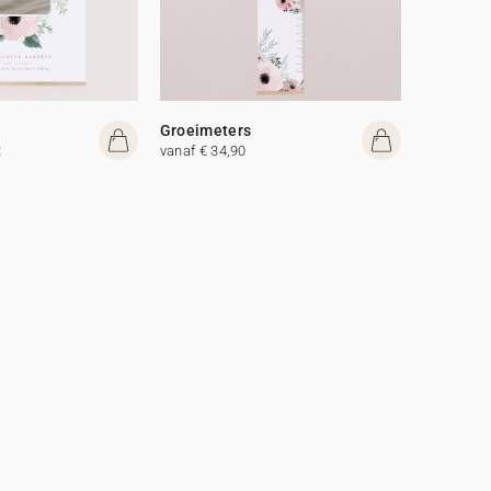
Groeimeters
t
vanaf € 34,90