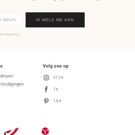
ne datum
IK MELD ME AAN
an toepassing.
es
Volg ons op
drijven
27,3 k
uitnodigingen
7 k
1,9 k