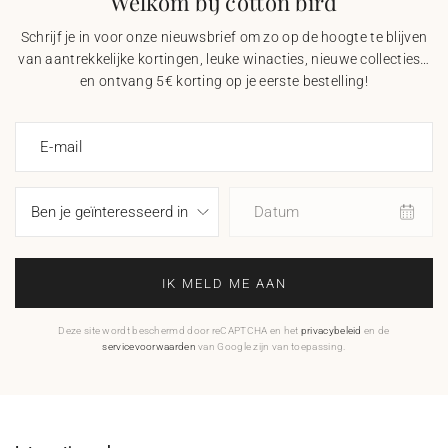
Welkom bij cotton bird
Schrijf je in voor onze nieuwsbrief om zo op de hoogte te blijven
van aantrekkelijke kortingen, leuke winacties, nieuwe collecties…
en ontvang 5€ korting op je eerste bestelling!
E-mail
Datum
IK MELD ME AAN
Deze site wordt beschermd door reCAPTCHA en het
privacybeleid
en de
servicevoorwaarden
van Google zijn van toepassing.