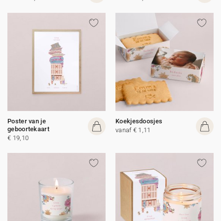
Poster van je
Koekjesdoosjes
geboortekaart
vanaf € 1,11
€ 19,10