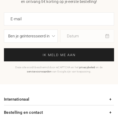
en ontvang 5€ korting op je eerste bestelling!
E-mail
Datum
IK MELD ME AAN
Deze site wordt beschermd door reCAPTCHA en het
privacybeleid
en de
servicevoorwaarden
van Google zijn van toepassing.
Internationaal
Bestelling en contact