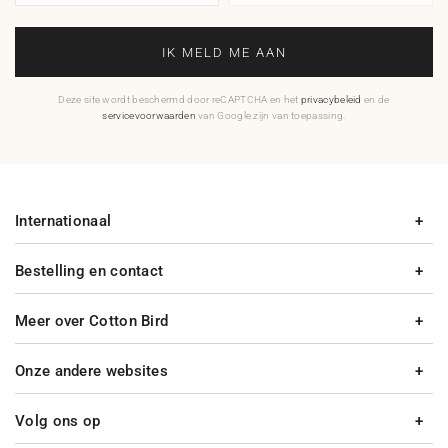
IK MELD ME AAN
Deze site wordt beschermd door reCAPTCHA en het
privacybeleid
en de
servicevoorwaarden
van Google zijn van toepassing.
Internationaal
Bestelling en contact
Meer over Cotton Bird
Onze andere websites
Volg ons op