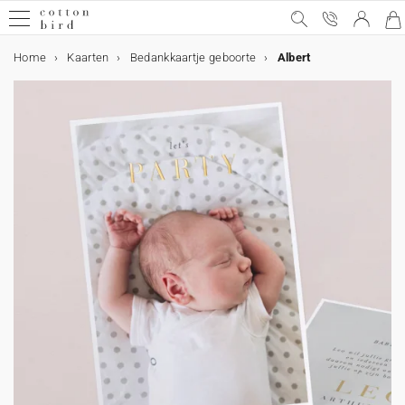
Home
Kaarten
Bedankkaartje geboorte
Albert
Gratis proefdrukken
Alle evenementen
Trouwen
Meer voor de trouwkaart
Decoratie
Tafel
Trouwbedankjes
Samenwerkingen
Geboorte
Meer voor het geboortekaartje
Kraamvisite bedankjes
Decoratie en geboortecadeaus
Mijlpaalkaarten
Samenwerkingen
Verjaardag
Verjaardagsversiering
Traktaties
Kerstmis
Kalenders
Kerstcadeautjes
Doop
Meer voor de doopkaart
Bedankjes en ceremonie
Communie en lentefeest
Meer voor de communiekaart
Bedankjes en ceremonie
Kaarten
Trouwkaarten
Geboortekaartjes
Doopkaarten
Communiekaarten
Decoratie
Bruiloft decoratie
Tafeldecoratie bruiloft
Kinderkamer decoratie
Verjaardag versiering
Tafeldecoratie
Interieur decoratie
Doop versiering
Communie versiering
Accessoires
Cadeautjes, attenties & bedankjes
Bedankjes bruiloft
Kraamcadeaus
Geboorte bedankjes
Mijlpaalkaarten
Verjaardag traktaties
Kerstcadeaus
Doop bedankjes
Communie bedankjes
Fotoproducten
Fotoboek
Kalenders
Fotokalender
Cadeaubon
Trouwen
Trouwkaarten
Sluitzegels trouwkaart
Alle trouwdecortie bekijken
Alles voor de tafels
Alle trouwbedankjes bekijken
Cotton Bird x Helena Soubeyrand
Geboortekaartjes
Geboortestickers
Kaarsen
Alle decoratie bekijken
Zwangerschapskaarten
Helena Soubeyrand x Cotton Bird
Uitnodigingen verjaardagsfeestje
Stickers
Verrassingshoorntje verjaardag
Bekijk de volledige kerstcollectie
Adventskalender
Fotoboek
Doopkaarten
Stickers
Gastenboek
Communie en lentefeest kaarten
Stickers
Gastenboek
Alle Kaarten
Uitnodiging
Geboortekaartje
Uitnodiging
Uitnodiging
Bruiloft decoratie
Alle bruiloft decoratie
Alle tafeldecoratie bruiloft
Alle kinderkamer decoratie
Alle verjaardag versiering
Alle tafeldecoratie
Alle interieur decoratie
Alle doop versiering
Alle communie versiering
Lijstjes en kaders
Alle cadeautjes
Alle bedankjes bruiloft
Alle kraamcadeaus
Alle geboorte bedankjes
Alle mijlpaalkaarten
Alle verjaardag traktaties
Alle Kerstcadeaus
Alle doop bedankjes
Alle communie bedankjes
Alle foto producten
Alle fotoboeken
Alle kalenders
Alle fotokalenders
Alle evenementen
Bedankkaarten
Adresstickers trouwkaart
Gastenboek
Menukaart
Koekjesdoosje
Cotton Bird x Herbarium
Geboorte
Meer voor het geboortekaartje
Lintjes
Koekjesdoosje
Groeimeters
Baby's eerste jaar kaarten
Louise Misha x Cotton Bird
Verjaardagsversiering
Slingers
Verrassingshoorntje Verjaardag
Kerstkaarten
Wandkalender
Notitieboek
Meer voor de doopkaart
Lintjes
Misboekje / Liturgie
Meer voor de communiekaart
Lintjes
Menukaart
Trouwkaarten
Digitale trouwkaart
Digitale geboortekaart
Digitale doopkaart
Digitale communiekaart
Tafeldecoratie bruiloft
Naamkaart
Kinderkamer decoratie
Groeimeter
Tafeldecoratie
Beker
Poster
Gastenboek
Gastenboek
Kaartenhouder
Bedankjes bruiloft
Koekjesdoosje
Geboorte bedankjes
Koekjesdoosje
Mijlpaalkaarten zwangerschap
Koekjesdoosje
Koekjesdoosje
Koekjesdoosje
Verrassingsdoosje
Fotoboek
Stoffen fotoboek
Fotokalender
Muurkalender
Save the date
Extra uitnodigingskaartje
Misboekje / Liturgie
Naamkaartjes
Verrassingsdoosje
Cotton Bird x leaubleu
Droogbloemen
Kraamvisite bedankjes
Verrassingsdoosje
Poster van je baby
Baby's eerste keer kaarten
Moulin Roty x Cotton Bird
Verjaardag
Taarttoppers
Traktaties
Koekjesdoosje
Kalenders
Vouwkalender
Gepersonaliseerde fotolijst
Droogbloemen
Bedankkaarten
Menukaart
Bedankkaarten
Kaarsen
Kaarten
Save the date
Geboortekaartjes
Bedankkaartje
Bedankkaarten
Bedankkaarten
Menukaart
Gastenboek bruiloft
Geboorteposter
Verjaardag versiering
Kinderplacemat
Taarttopper
Kaars
Misboek
Menukaart
Kaars
Kraamcadeaus
Kaars
Mijlpaalkaarten
Mijlpaalkaarten eerste jaar
Snoepzakje
Kaars
Kaars
Boekenlegger
Fotoboek harde kaft
Fotoafdrukken
Bureaukalender
Foto adventskalender
Meer voor de trouwkaart
RSVP kaart
Bruiloft bord
Tafelplan
Kaarsen
Lakzegels
Cadeaulabel
Decoratie en geboortecadeaus
Poster van je geboortekaart
Main sauvage x Cotton Bird
Papieren bekers
Labeltjes
Kerstmis
Kerstcadeautjes
Chocoladereep
Bedankjes en ceremonie
Kaarsen
Bedankjes en ceremonie
Snoepzakjes
Inlegkaart trouwkaart
Uitnodiging kinderfeestje
Decoratie
Tafelnummer
Trouwbord
Kinderkamer poster
Slinger
Interieur decoratie
Menukaart
Snoepzakje
Verrassingsdoosje
Verrassingsdoosje
Mijlpaalkaarten eerste keer
Speel- en leerkaarten
Verjaardag traktaties
Verrassingsdoosje
Chocoladereep
Verrassingsdoosje
Kaars
Fotoboek zachte kaft
Gepersonaliseerde fotolijst
Decoratie
Programmawaaiers
Tafelnummers
Cadeaulabel
Posters met illustraties
Mijlpaalkaarten
muc muc x Cotton Bird
Placemats
Kaarsen
Doop
Koekjesdoosje
Verrassingshoorntje Communie
Rsvp trouwkaart
Kerstkaarten
Tafelplan
Misboek
Doop versiering
Snoepzakje
Cadeautjes, attenties & bedankjes
Bruiloft labels
Geboortelabels
Stickers
Stickers
Kerstcadeaus
Fotoboek
Doop labels
Communie labels
Trouwalbum
Gepersonaliseerd notitieboek
Confettihoorntjes
Tafel
Flesetiketten
Droogbloem boeketje
Babyborrel en kraamfeest
Gamin Gamine x Cotton Bird
Verrassingshoorntje doop
Communie en lentefeest
Boekenlegger
Bedankkaarten
Doopkaarten
Flesetiket
Programmawaaier
Communie versiering
Droogbloem boeket
Stickers
Gepersonaliseerd notitieboek
Snoepzakjes
Snoepzakjes
Fotoproducten
Geboorteboek
Wegwerpcamera