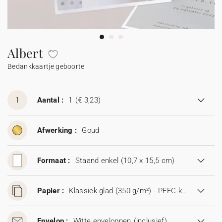
Slingers
Vuurwerk etiketten
Trouwbedankjes
Babyboek
Johanna x Cotton Bird
Moederdag
Uitnodiging huwelijksjubileum
Communiekaarten
Confetti hoorntje
Accessoires
Stickers
Mini flesjes
Doop bedankjes
Stickers
Stickers
Kalenders
Sticker voor wegwerpcamera
Trouwalbum
Bedankkaarten
Vaderdag
Enveloppen en binnenkant envelop
Bedankkaarten na overlijden
Slinger
Mini flesjes
Katoenen zakje
Mini flesjes
Communie bedankjes
Mini flesjes
Albert
Bedankkaartje geboorte
Samenwerkingen
Samenwerkingen
Rouw
Proefdruk
Vuurwerk sterretjes etiket
Katoenen zakje
Katoenen zakje
Katoenen zakje
Cadeaubon
Accessoires
Sticker voor wegwerpcamera
1
Aantal :
1
(€ 3,23)
Digitale kaart
Afwerking :
Goud
Formaat :
Staand enkel (10,7 x 15,5 cm)
Papier :
Klassiek glad (350 g/m²) - PEFC-keurmerk
Envelop :
Witte enveloppen
(inclusief)