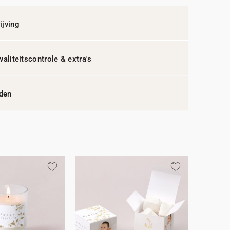
jving
waliteitscontrole & extra's
jden