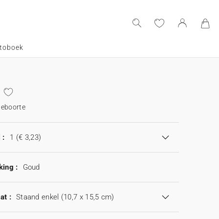
toboek
geboorte
 :
1
(€ 3,23)
king :
Goud
at :
Staand enkel (10,7 x 15,5 cm)