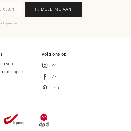
ne datum
IK MELD ME AAN
an toepassing.
es
Volg ons op
drijven
27,3 k
uitnodigingen
7 k
1,9 k