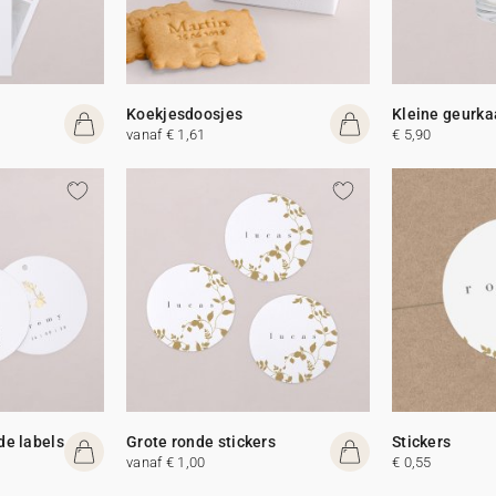
Koekjesdoosjes
Kleine geurka
vanaf € 1,61
€ 5,90
de labels
Grote ronde stickers
Stickers
vanaf € 1,00
€ 0,55