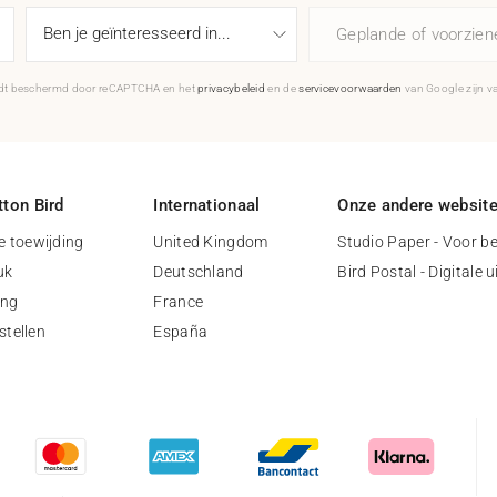
Geplande of voorzie
rdt beschermd door reCAPTCHA en het
privacybeleid
en de
servicevoorwaarden
van Google zijn v
ton Bird
Internationaal
Onze andere websit
 toewijding
United Kingdom
Studio Paper - Voor be
uk
Deutschland
Bird Postal - Digitale 
ing
France
stellen
España