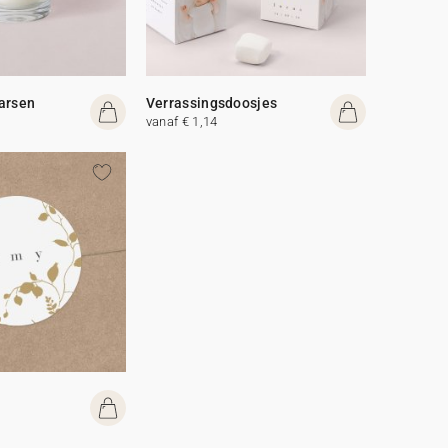
arsen
Verrassingsdoosjes
vanaf € 1,14