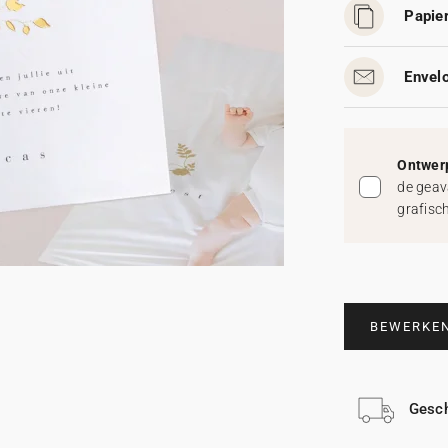
Papier
Envelo
Ontwerp
de geav
grafisc
BEWERKE
Gesch