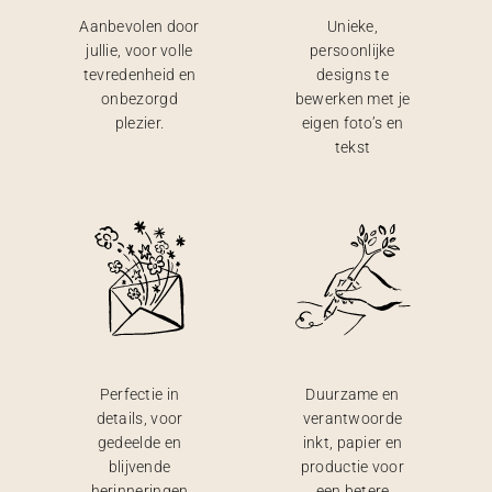
Aanbevolen door
Unieke,
jullie, voor volle
persoonlijke
tevredenheid en
designs te
onbezorgd
bewerken met je
plezier.
eigen foto’s en
tekst
Perfectie in
Duurzame en
details, voor
verantwoorde
gedeelde en
inkt, papier en
blijvende
productie voor
herinneringen
een betere