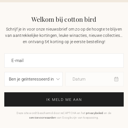
Welkom bij cotton bird
Schrijf je in voor onze nieuwsbrief om zo op de hoogte te blijven
van aantrekkelijke kortingen, leuke winacties, nieuwe collecties…
en ontvang 5€ korting op je eerste bestelling!
E-mail
Datum
IK MELD ME AAN
Deze site wordt beschermd door reCAPTCHA en het
privacybeleid
en de
servicevoorwaarden
van Google zijn van toepassing.