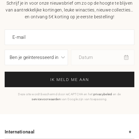
Schrijf je in voor onze nieuwsbrief om zo op de hoogte te blijven
van aantrekkelijke kortingen, leuke winacties, nieuwe collecties…
en ontvang 5€ korting op je eerste bestelling!
E-mail
Datum
IK MELD ME AAN
Deze site wordt beschermd door reCAPTCHA en het
privacybeleid
en de
servicevoorwaarden
van Google zijn van toepassing.
Internationaal