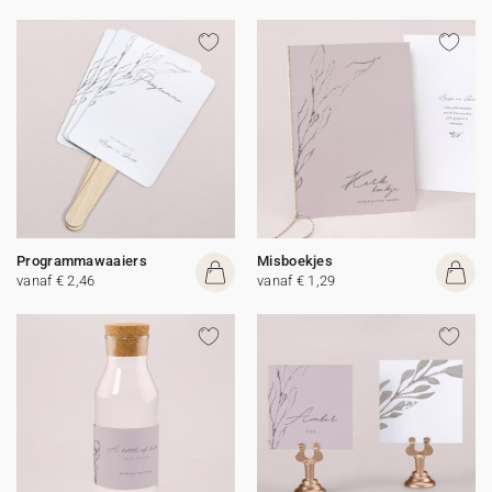
Programmawaaiers
Misboekjes
vanaf € 2,46
vanaf € 1,29