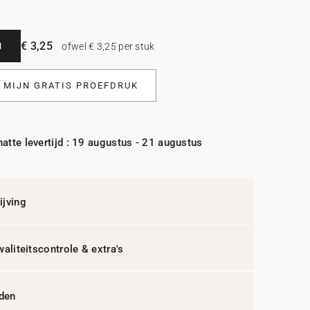
€ 3,25
N
ofwel € 3,25 per stuk
L MIJN GRATIS PROEFDRUK
atte levertijd : 19 augustus - 21 augustus
jving
waliteitscontrole & extra's
jden