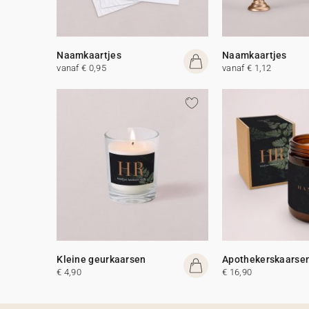
Naamkaartjes
Naamkaartjes
vanaf € 0,95
vanaf € 1,12
Kleine geurkaarsen
Apothekerskaarse
€ 4,90
€ 16,90