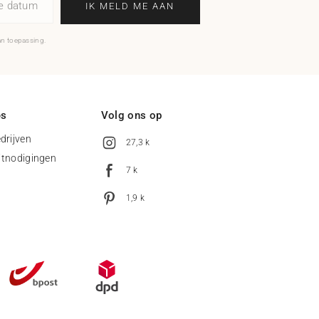
ne datum
IK MELD ME AAN
an toepassing.
es
Volg ons op
drijven
27,3 k
uitnodigingen
7 k
1,9 k