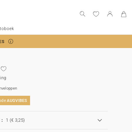
toboek
ES
ging
enveloppen
code
AUGVIBES
 :
1
(€ 3,25)