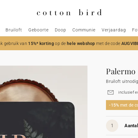
Bruiloft
Geboorte
Doop
Communie
Verjaardag
Fo
k gebruik van
15%* korting
op de
hele webshop
met de code
AUGVIB
Palermo
Bruiloft uitnodi
inclusief 
-15%
met de 
1
Aantal