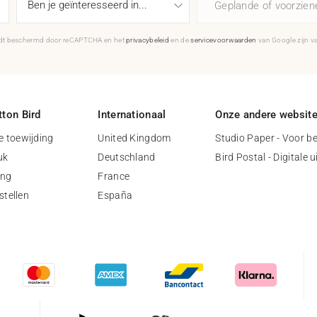
Geplande of voorzie
rdt beschermd door reCAPTCHA en het
privacybeleid
en de
servicevoorwaarden
van Google zijn v
ton Bird
Internationaal
Onze andere websit
 toewijding
United Kingdom
Studio Paper - Voor be
uk
Deutschland
Bird Postal - Digitale 
ing
France
stellen
España