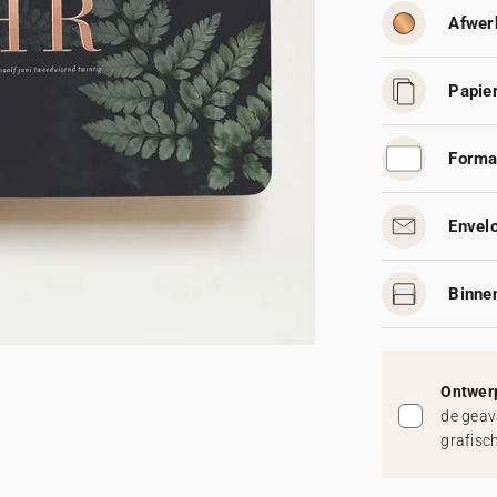
Afwer
Papier
Forma
Envelo
Binnen
Ontwerp
de geav
grafisc