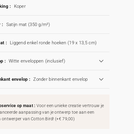
king :
Koper
 :
Satijn mat (350 g/m²)
at :
Liggend enkel ronde hoeken (19 x 13,5 cm)
p :
Witte enveloppen
(inclusief)
kant envelop :
Zonder binnenkant envelop
service op maat :
Voor een unieke creatie vertrouw je
anceerde aanpassing van je ontwerp toe aan een
h ontwerper van Cotton Bird!
(
+€ 79,00
)