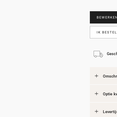
BEWERKE
IK BESTE
Gesch
Omschri
Optie k
Leverti