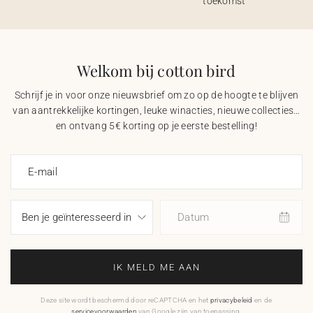
toekomst
Welkom bij cotton bird
Schrijf je in voor onze nieuwsbrief om zo op de hoogte te blijven
van aantrekkelijke kortingen, leuke winacties, nieuwe collecties…
en ontvang 5€ korting op je eerste bestelling!
E-mail
Datum
IK MELD ME AAN
Deze site wordt beschermd door reCAPTCHA en het
privacybeleid
en de
servicevoorwaarden
van Google zijn van toepassing.