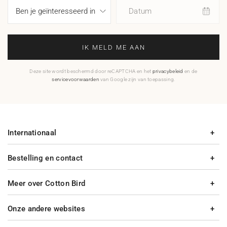
Datum
IK MELD ME AAN
Deze site wordt beschermd door reCAPTCHA en het
privacybeleid
en de
servicevoorwaarden
van Google zijn van toepassing.
Internationaal
Bestelling en contact
Meer over Cotton Bird
Onze andere websites