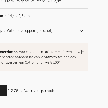
 :
Premium gestructureerd (280 g/m²)
at :
14,4 x 9,5 cm
p :
Witte enveloppen
(inclusief)
service op maat :
Voor een unieke creatie vertrouw je
anceerde aanpassing van je ontwerp toe aan een
h ontwerper van Cotton Bird!
(
+€ 59,00
)
€ 2,75
N
ofwel € 2,75 per stuk