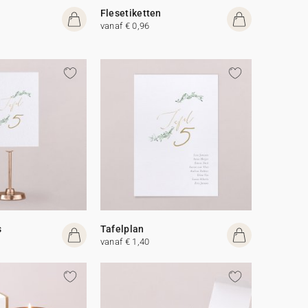
Flesetiketten
vanaf € 0,96
s
Tafelplan
vanaf € 1,40