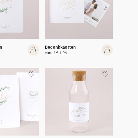
n
Bedankkaarten
vanaf € 1,96