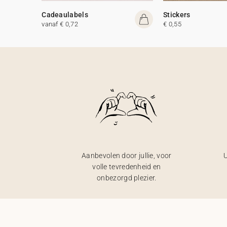
Cadeaulabels
Stickers
vanaf € 0,72
€ 0,55
Aanbevolen door jullie, voor
U
volle tevredenheid en
onbezorgd plezier.