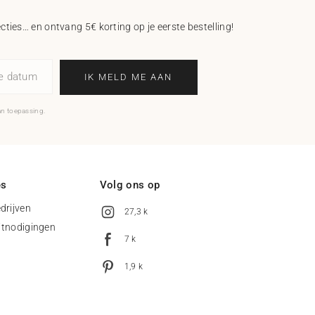
ecties… en ontvang 5€ korting op je eerste bestelling!
ne datum
IK MELD ME AAN
an toepassing.
es
Volg ons op
drijven
27,3 k
uitnodigingen
7 k
1,9 k