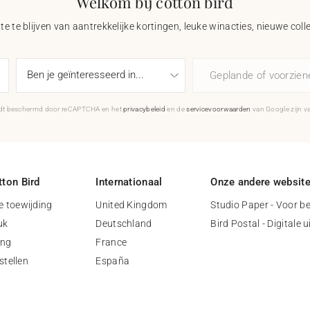
Welkom bij cotton bird
e te blijven van aantrekkelijke kortingen, leuke winacties, nieuwe coll
Geplande of voorzie
rdt beschermd door reCAPTCHA en het
privacybeleid
en de
servicevoorwaarden
van Google zijn v
ton Bird
Internationaal
Onze andere websit
 toewijding
United Kingdom
Studio Paper - Voor be
uk
Deutschland
Bird Postal - Digitale 
ing
France
stellen
España