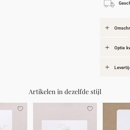
Gesch
Omschri
Optie k
Leverti
Artikelen in dezelfde stijl