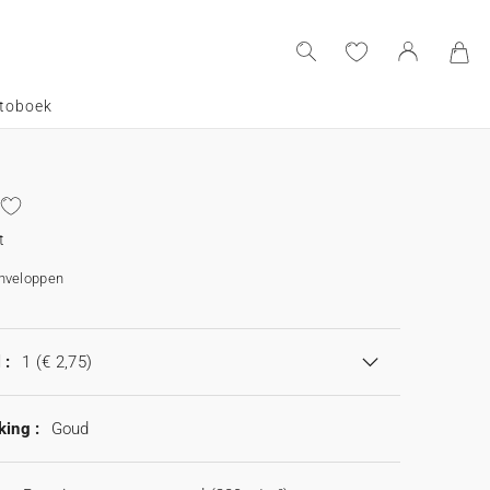
toboek
t
enveloppen
 :
1
(€ 2,75)
king :
Goud