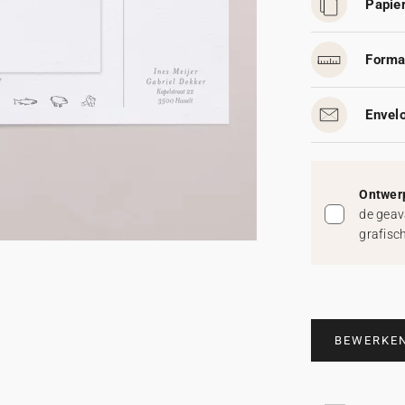
Papier
Forma
Envelo
Ontwerp
de geav
grafisc
BEWERKE