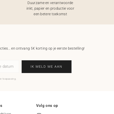
Duurzame en verantwoorde
inkt, papier en productie voor
een betere toekomst
ecties… en ontvang 5€ korting op je eerste bestelling!
ne datum
IK MELD ME AAN
an toepassing.
es
Volg ons op
drijven