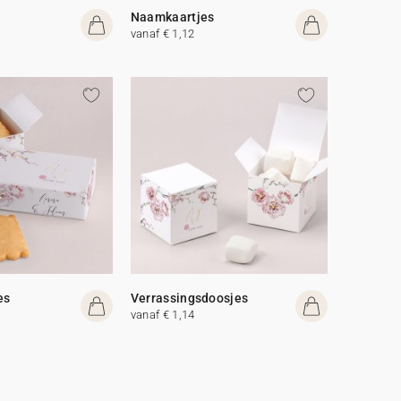
Naamkaartjes
vanaf € 1,12
es
Verrassingsdoosjes
vanaf € 1,14