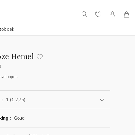
toboek
oze Hemel
t
enveloppen
 :
1
(€ 2,75)
king :
Goud