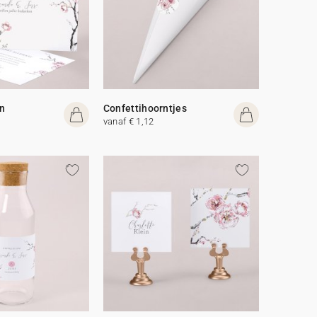
n
Confettihoorntjes
vanaf € 1,12