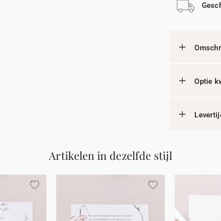
Gesch
Omschri
Optie k
Leverti
Artikelen in dezelfde stijl