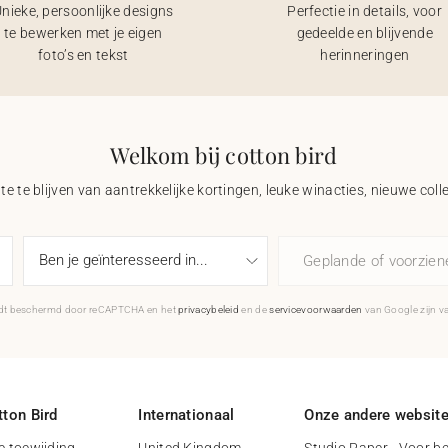
nieke, persoonlijke designs
Perfectie in details, voor
te bewerken met je eigen
gedeelde en blijvende
foto’s en tekst
herinneringen
Welkom bij cotton bird
e te blijven van aantrekkelijke kortingen, leuke winacties, nieuwe coll
Geplande of voorzie
rdt beschermd door reCAPTCHA en het
privacybeleid
en de
servicevoorwaarden
van Google zijn v
ton Bird
Internationaal
Onze andere websit
 toewijding
United Kingdom
Studio Paper - Voor be