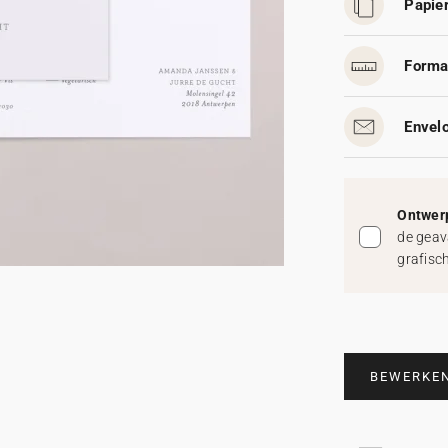
Papier
Forma
Envelo
Ontwerp
de geav
grafisc
BEWERKE