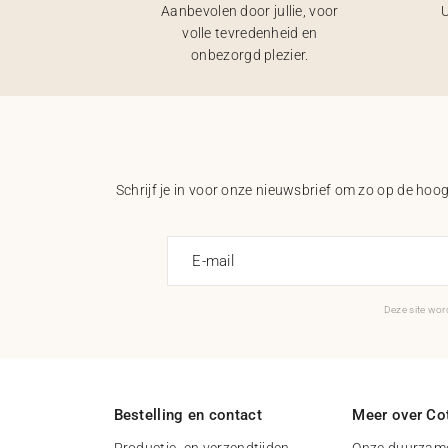
Aanbevolen door jullie, voor
U
volle tevredenheid en
onbezorgd plezier.
Schrijf je in voor onze nieuwsbrief om zo op de hoogt
E-mail
Deze site wo
Bestelling en contact
Meer over Cot
Productie- en verzendtijden
Onze duurzame