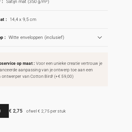
 :
Satijn mat (350 g/m²)
at :
14,4 x 9,5 cm
p :
Witte enveloppen
(inclusief)
service op maat :
Voor een unieke creatie vertrouw je
anceerde aanpassing van je ontwerp toe aan een
h ontwerper van Cotton Bird!
(
+€ 59,00
)
€ 2,75
N
ofwel € 2,75 per stuk