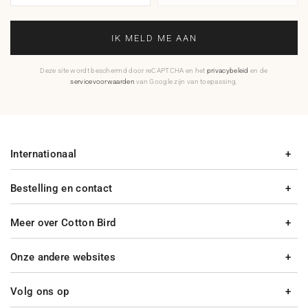
IK MELD ME AAN
Deze site wordt beschermd door reCAPTCHA en het
privacybeleid
en de
servicevoorwaarden
van Google zijn van toepassing.
Internationaal
Bestelling en contact
Meer over Cotton Bird
Onze andere websites
Volg ons op