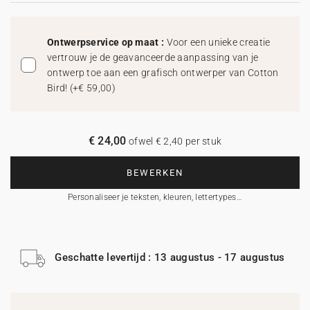
Ontwerpservice op maat :
Voor een unieke creatie
vertrouw je de geavanceerde aanpassing van je
ontwerp toe aan een grafisch ontwerper van Cotton
Bird!
(
+€ 59,00
)
€ 24,00
ofwel € 2,40 per stuk
BEWERKEN
Personaliseer je teksten, kleuren, lettertypes…
Geschatte levertijd : 13 augustus - 17 augustus