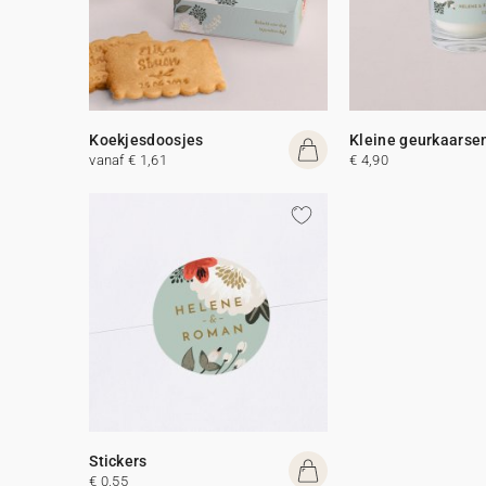
Koekjesdoosjes
Kleine geurkaarse
vanaf € 1,61
€ 4,90
Stickers
€ 0,55