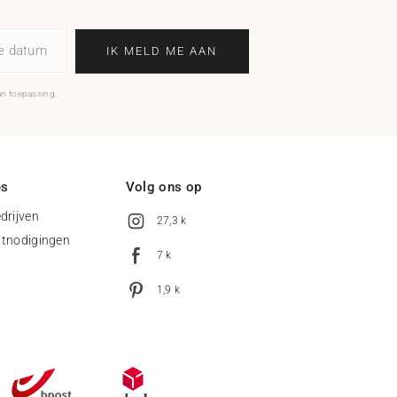
ne datum
IK MELD ME AAN
an toepassing.
es
Volg ons op
drijven
27,3 k
uitnodigingen
7 k
1,9 k