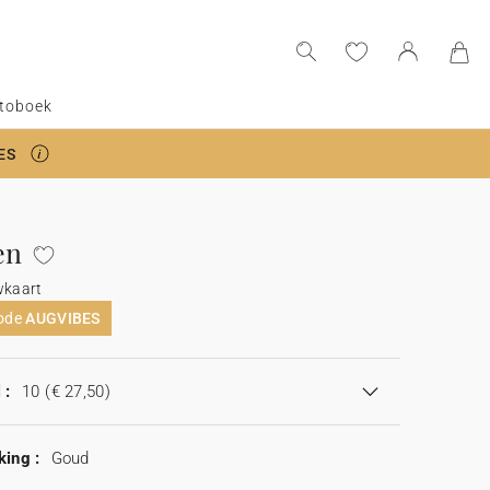
toboek
ES
en
wkaart
code
AUGVIBES
 :
10
(€ 27,50)
king :
Goud