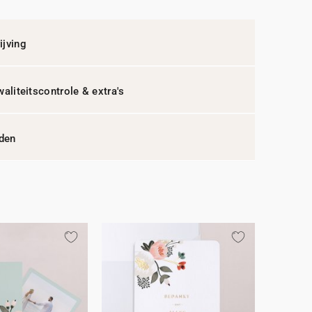
jving
waliteitscontrole & extra's
jden