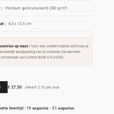
 :
Premium gestructureerd (280 g/m²)
at :
8,5 x 13,5 cm
service op maat :
Voor een unieke creatie vertrouw je
anceerde aanpassing van je ontwerp toe aan een
h ontwerper van Cotton Bird!
(
+€ 59,00
)
€ 27,50
N
ofwel € 2,75 per stuk
atte levertijd : 19 augustus - 21 augustus