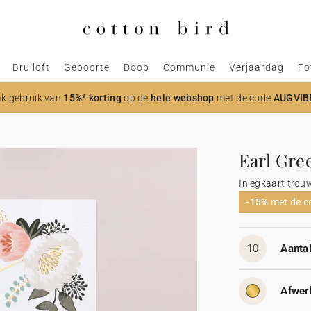
Bruiloft
Geboorte
Doop
Communie
Verjaardag
Fo
k gebruik van
15%* korting
op de
hele webshop
met de code
AUGVIB
Earl Gre
Inlegkaart trou
-15%
met de 
10
Aantal
Afwer