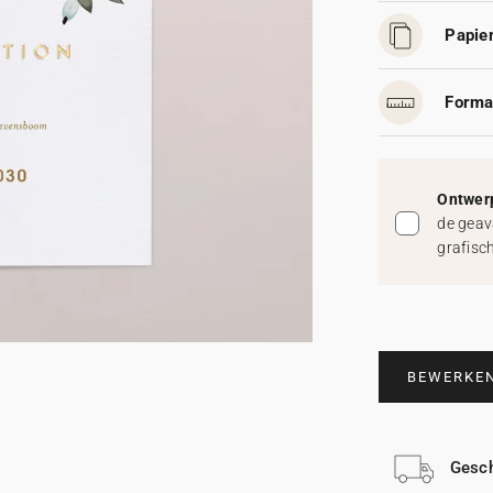
Papier
Forma
Ontwerp
de geav
grafisc
BEWERKE
Gesch