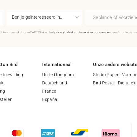
Geplande of voorzie
rdt beschermd door reCAPTCHA en het
privacybeleid
en de
servicevoorwaarden
van Google zijn v
ton Bird
Internationaal
Onze andere websit
 toewijding
United Kingdom
Studio Paper - Voor be
uk
Deutschland
Bird Postal - Digitale 
ing
France
stellen
España