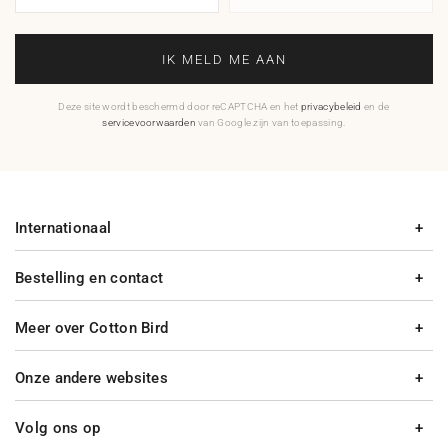
IK MELD ME AAN
Deze site wordt beschermd door reCAPTCHA en het
privacybeleid
en de
servicevoorwaarden
van Google zijn van toepassing.
Internationaal
Bestelling en contact
Meer over Cotton Bird
Onze andere websites
Volg ons op