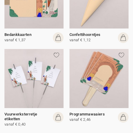
Bedankkaarten
Confettihoorntjes
vanaf € 1,37
vanaf € 1,12
Vuurwerksterretje
Programmawaaiers
etiketten
vanaf € 2,46
vanaf € 0,40