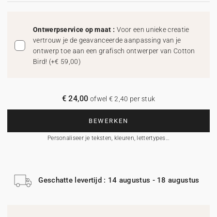
Ontwerpservice op maat :
Voor een unieke creatie
vertrouw je de geavanceerde aanpassing van je
ontwerp toe aan een grafisch ontwerper van Cotton
Bird!
(
+€ 59,00
)
€ 24,00
ofwel € 2,40 per stuk
BEWERKEN
Personaliseer je teksten, kleuren, lettertypes…
Geschatte levertijd : 14 augustus - 18 augustus