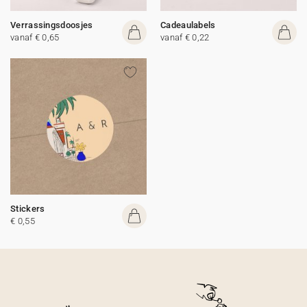
Verrassingsdoosjes
Cadeaulabels
vanaf € 0,65
vanaf € 0,22
Stickers
€ 0,55