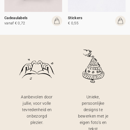
Cadeaulabels
Stickers
vanaf € 0,72
€ 0,55
Aanbevolen door
Unieke,
jullie, voor volle
persoonlijke
tevredenheid en
designs te
onbezorgd
bewerken met je
plezier.
eigen foto’s en
tekst