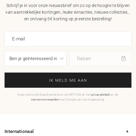
Schrijf je in voor onze nieuwsbrief om zo op de hoogte te blijven
van aantrekkelijke kortingen, leuke winacties, nieuwe collecties…
en ontvang 5€ korting op je eerste bestelling!
E-mail
Datum
IK MELD ME AAN
Deze site wordt beschermd door reCAPTCHA en het
privacybeleid
en de
servicevoorwaarden
van Google zijn van toepassing.
Internationaal