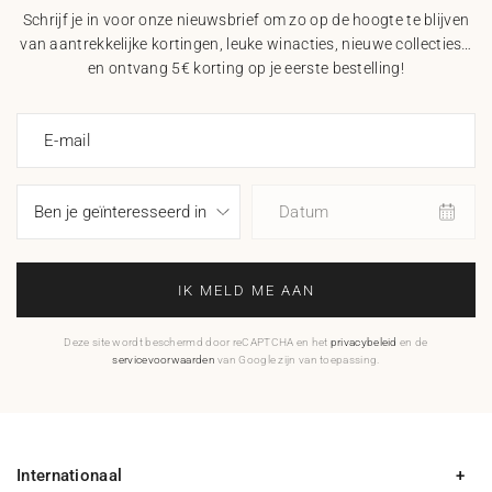
Schrijf je in voor onze nieuwsbrief om zo op de hoogte te blijven
van aantrekkelijke kortingen, leuke winacties, nieuwe collecties…
en ontvang 5€ korting op je eerste bestelling!
E-mail
Datum
IK MELD ME AAN
Deze site wordt beschermd door reCAPTCHA en het
privacybeleid
en de
servicevoorwaarden
van Google zijn van toepassing.
Internationaal