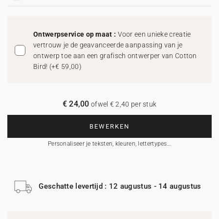
Ontwerpservice op maat :
Voor een unieke creatie
vertrouw je de geavanceerde aanpassing van je
ontwerp toe aan een grafisch ontwerper van Cotton
Bird!
(
+€ 59,00
)
€ 24,00
ofwel € 2,40 per stuk
BEWERKEN
Personaliseer je teksten, kleuren, lettertypes…
Geschatte levertijd : 12 augustus - 14 augustus