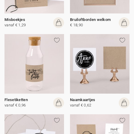
Misboekjes
Bruiloftborden welkom
vanaf € 1,29
€ 18,90
Flesetiketten
Naamkaartjes
vanaf € 0,96
vanaf € 0,62