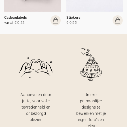
Cadeaulabels
Stickers
vanaf € 0,22
€ 0,55
Aanbevolen door
Unieke,
jullie, voor volle
persoonlijke
tevredenheid en
designs te
onbezorgd
bewerken met je
plezier.
eigen foto’s en
tekst